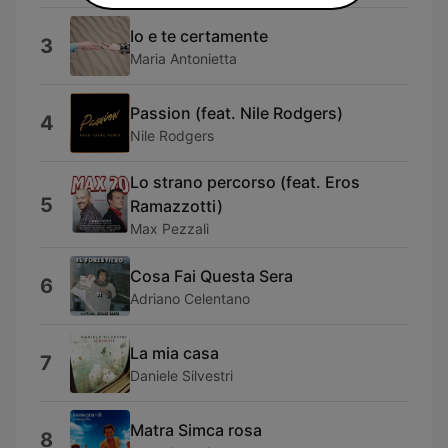
Io e te certamente
3
Maria Antonietta
Passion (feat. Nile Rodgers)
4
Nile Rodgers
Lo strano percorso (feat. Eros
5
Ramazzotti)
Max Pezzali
Cosa Fai Questa Sera
6
Adriano Celentano
La mia casa
7
Daniele Silvestri
Matra Simca rosa
8