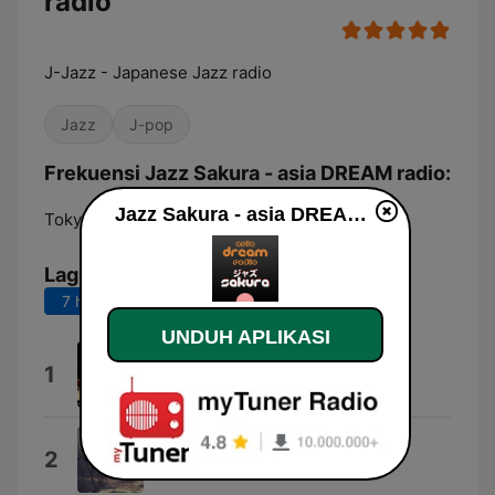
radio
J-Jazz - Japanese Jazz radio
Jazz
J-pop
Frekuensi Jazz Sakura - asia DREAM radio:
Jazz Sakura - asia DREAM radio live
Tokyo:
Online
Lagu Teratas
7 hari terakhir
30 hari terakhir
UNDUH APLIKASI
Cashews
1
Andy Ezrin
Sphinx
2
Tetsuro Kawashima