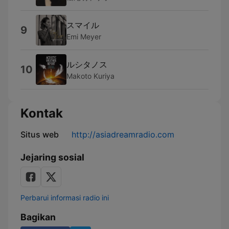
スマイル
9
Emi Meyer
ルシタノス
10
Makoto Kuriya
Kontak
Situs web
http://asiadreamradio.com
Jejaring sosial
Perbarui informasi radio ini
Bagikan