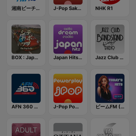
湘南ビーチFM (Shonan Beach FM)
J-Pop Sakura 懐かしい
NHK R1
BOX : Japan City Pop -日本のシティポップ
Japan Hits - Asia DREAM Radio
Jazz Club Bandstand
AFN 360 Tokyo (Japan Only)
J-Pop Powerplay
ビームFM (Beam FM)