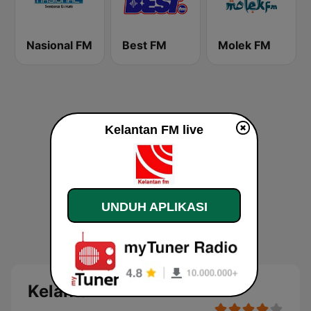
Nasional FM
Best FM
Molek FM
Kelantan FM live
UNDUH APLIKASI
Kelantan FM