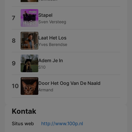
Stapel
7
Sven Versteeg
Laat Het Los
8
Yves Berendse
Adem Je In
9
S10
Door Het Oog Van De Naald
10
Armand
Kontak
Situs web
http://www.100p.nl