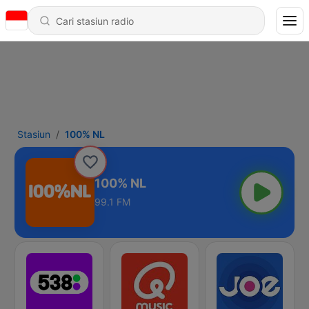
Stasiun
100% NL
100% NL
99.1 FM