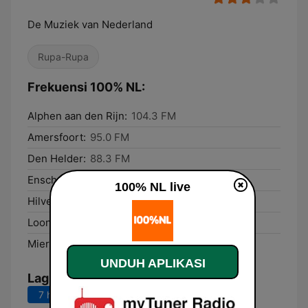
De Muziek van Nederland
Rupa-Rupa
Frekuensi 100% NL:
Alphen aan den Rijn:
104.3 FM
Amersfoort:
95.0 FM
Den Helder:
88.3 FM
Enschede:
99.1 FM
100% NL live
Hilversum:
104.4 FM
Loon op Zand:
90.0 FM
Mierlo:
94.9 FM
UNDUH APLIKASI
Lagu Teratas
7 hari terakhir
30 hari terakhir