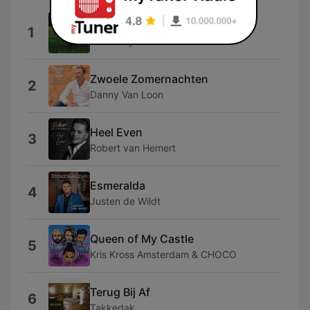
Patronen
1
Zoë Livay
Zwoele Zomernachten
2
Danny Van Loon
Heel Even
3
Robert van Hemert
Esmeralda
4
Justen de Wildt
Queen of My Castle
5
Kris Kross Amsterdam & CHOCO
Terug Bij Af
6
Takkedak