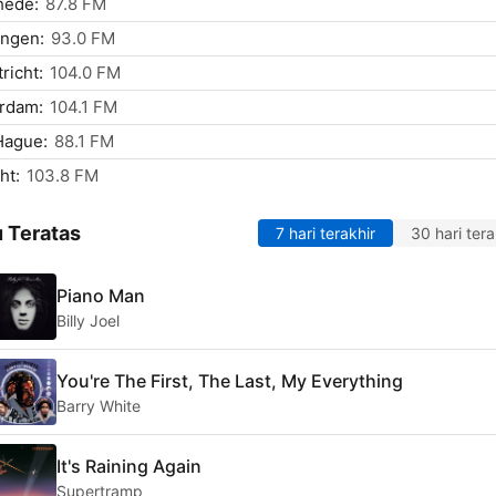
hede:
87.8 FM
ingen:
93.0 FM
richt:
104.0 FM
rdam:
104.1 FM
Hague:
88.1 FM
ht:
103.8 FM
 Teratas
7 hari terakhir
30 hari tera
Piano Man
Billy Joel
You're The First, The Last, My Everything
Barry White
It's Raining Again
Supertramp