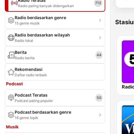
Radio Teratas
712
Radio paling banyak didengarkan
Radio berdasarkan genre
Stasiu
15 genre musik
Radio berdasarkan wilayah
Radio lokal
Berita
44
Radio berita
Rekomendasi
Daftar radio terbaik
Podcast
Radi
Podcast Teratas
50
Podcast paling populer
Podcast berdasarkan genre
18 genre topik
Musik