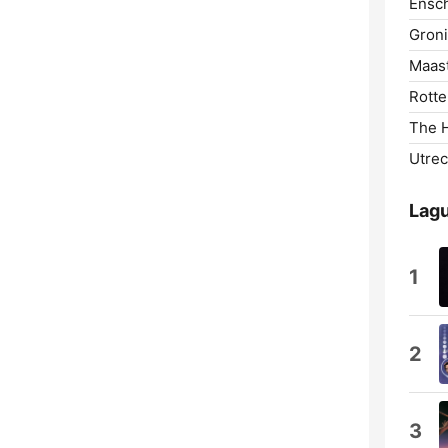
Ensc
Gron
Maast
Rotte
The 
Utrec
Lagu
1
2
3