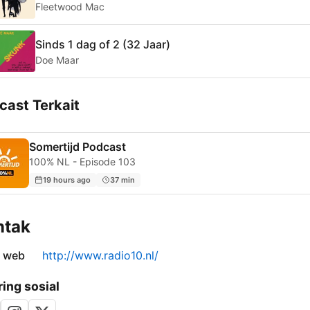
Fleetwood Mac
Sinds 1 dag of 2 (32 Jaar)
Doe Maar
cast Terkait
Somertijd Podcast
100% NL - Episode 103
19 hours ago
37 min
ntak
s web
http://www.radio10.nl/
ring sosial