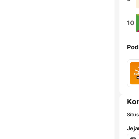
10
Pod
Ko
Situ
Jeja