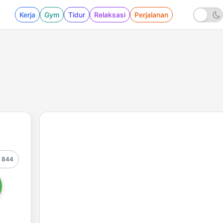
Kerja
Gym
Tidur
Relaksasi
Perjalanan
844