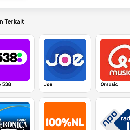
n Terkait
o 538
Joe
Qmusic