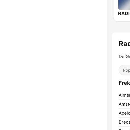
RAD
Rad
De Gr
Pop
Frek
Almer
Amst
Apeld
Breda