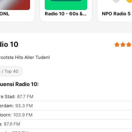
IONL
Radio 10 - 60s & 70s Hits
NPO Radio 5
io 10
ootste Hits Aller Tuden!
 / Top 40
uensi Radio 10:
e Stad:
87.7 FM
erdam:
93.3 FM
oorn:
103.9 FM
:
87.6 FM