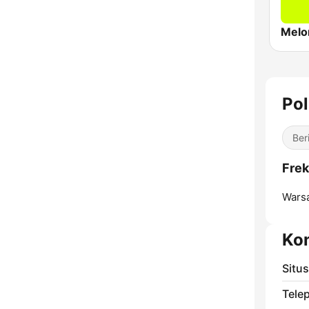
Melo
Pol
Ber
Frek
Wars
Ko
Situ
Tele