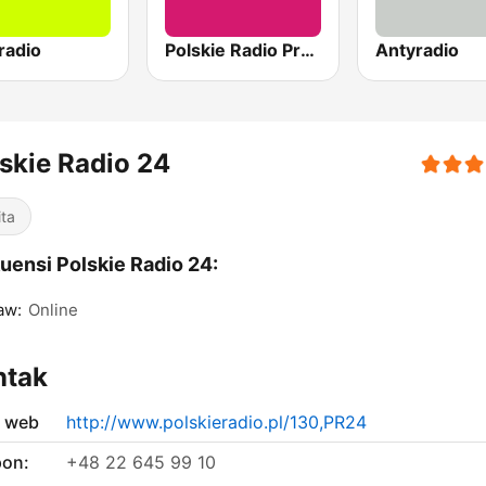
radio
Polskie Radio Program III (PR3) Trójka
Antyradio
skie Radio 24
ita
uensi Polskie Radio 24:
aw:
Online
ntak
s web
http://www.polskieradio.pl/130,PR24
pon:
+48 22 645 99 10