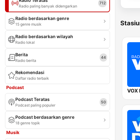
Radio Teratas
712
Radio paling banyak didengarkan
Radio berdasarkan genre
Stasiu
15 genre musik
Radio berdasarkan wilayah
Radio lokal
Berita
44
Radio berita
Rekomendasi
Daftar radio terbaik
Podcast
VOX
Podcast Teratas
50
Podcast paling populer
Podcast berdasarkan genre
18 genre topik
Musik