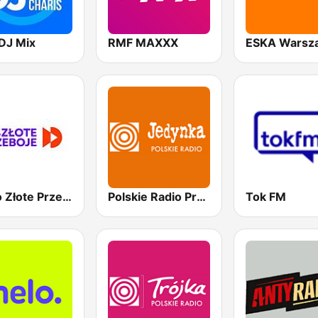
DJ Mix
RMF MAXXX
ESKA Warsz
Radio Złote Przeboje
Polskie Radio Program I (PR1) Jedynka
Tok FM