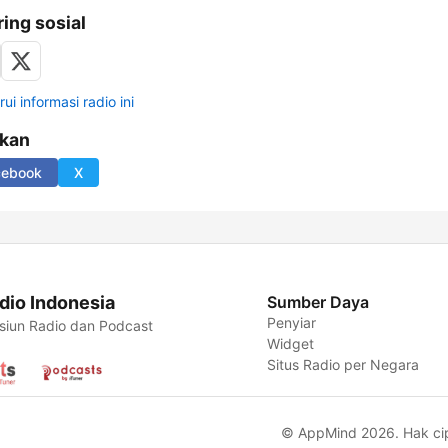
ring sosial
ui informasi radio ini
ikan
cebook
X
dio Indonesia
Sumber Daya
Penyiar
siun Radio dan Podcast
Widget
Situs Radio per Negara
© AppMind 2026. Hak cipt