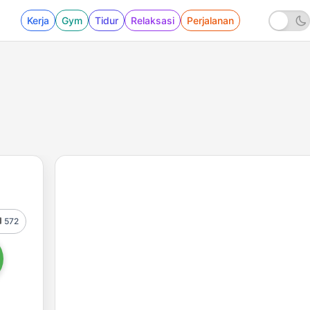
Kerja
Gym
Tidur
Relaksasi
Perjalanan
572