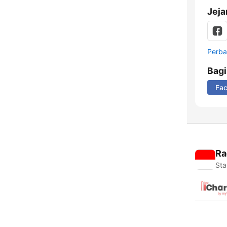
Jeja
Perbar
Bag
Fa
Ra
Sta