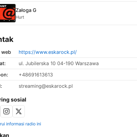
Załoga G
Hurt
ntak
s web
https://www.eskarock.pl/
at:
ul. Jubilerska 10 04-190 Warszawa
pon:
+48691613613
:
streaming@eskarock.pl
ring sosial
ui informasi radio ini
ikan