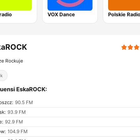
radio
VOX Dance
kaROCK
ze Rockuje
ck
kuensi EskaROCK:
oszcz:
90.5 FM
sk:
93.9 FM
e:
92.9 FM
ów:
104.9 FM