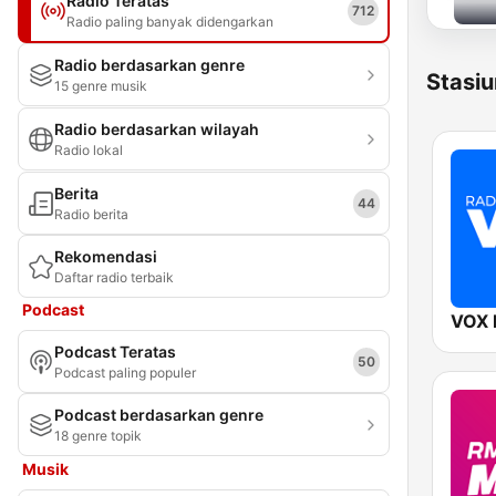
Radio Teratas
712
Radio paling banyak didengarkan
Radio berdasarkan genre
Stasiu
15 genre musik
Radio berdasarkan wilayah
Radio lokal
Berita
44
Radio berita
Rekomendasi
Daftar radio terbaik
Podcast
VOX
Podcast Teratas
50
Podcast paling populer
Podcast berdasarkan genre
18 genre topik
Musik