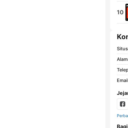
10
Ko
Situ
Alam
Tele
Email
Jeja
Perbar
Bag