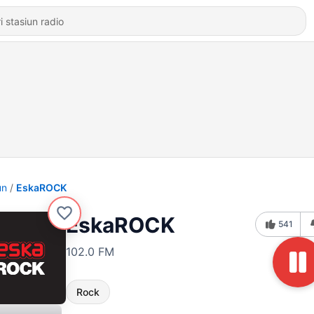
un
EskaROCK
EskaROCK
541
102.0 FM
Rock