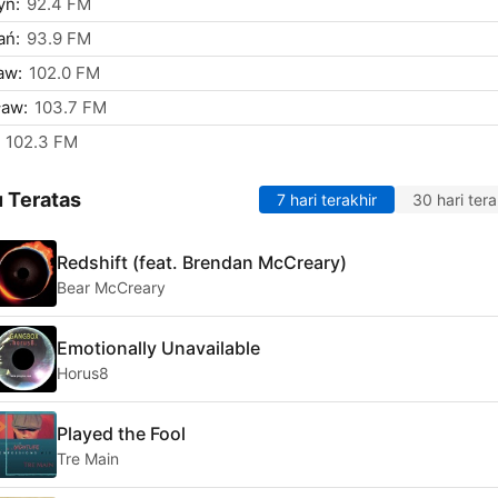
yn:
92.4 FM
ań:
93.9 FM
aw:
102.0 FM
ław:
103.7 FM
102.3 FM
 Teratas
7 hari terakhir
30 hari tera
Redshift (feat. Brendan McCreary)
Bear McCreary
Emotionally Unavailable
Horus8
Played the Fool
Tre Main