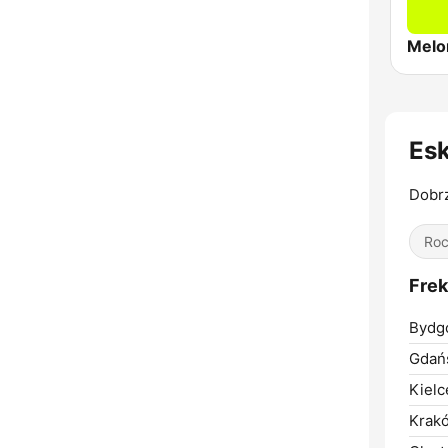
Melo
Es
Dobr
Ro
Fre
Bydg
Gdań
Kielc
Krak