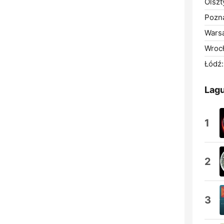
Olszt
Pozn
Wars
Wroc
Łódź:
Lagu
1
2
3