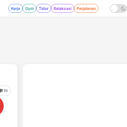
Kerja
Gym
Tidur
Relaksasi
Perjalanan
55