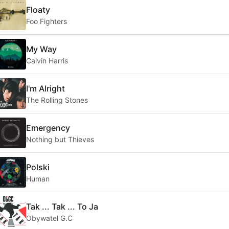
Floaty
Foo Fighters
My Way
Calvin Harris
I'm Alright
The Rolling Stones
Emergency
Nothing but Thieves
Polski
Human
Tak ... Tak ... To Ja
Obywatel G.C