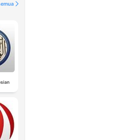
 semua
esian