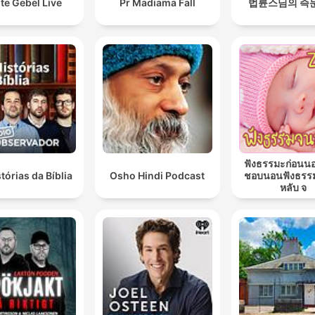
te Gebel Live
Pr Madiama Fall
법륜스님의 즉
ฟังธรรมะก่อนน
tórias da Bíblia
Osho Hindi Podcast
ชอบนอนฟังธรร
หลับ จ