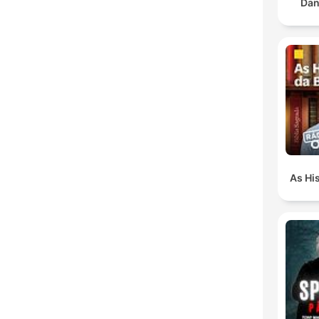
Dan
As His