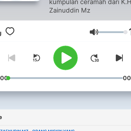
kumpulan ceramah dari K.
Zainuddin Mz
Volume
:00
00
e