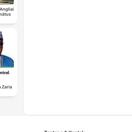
Angliai
mátus
 Zaria