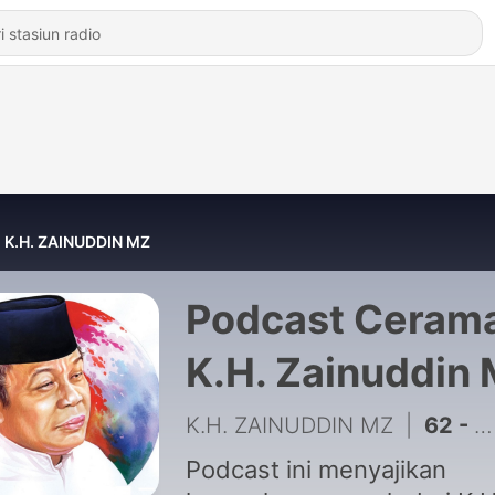
K.H. ZAINUDDIN MZ
Podcast Ceram
K.H. Zainuddin
K.H. ZAINUDDIN MZ
|
62 - KH ZAENUDIN MZ - ORANG MISKIN YANG.....
Podcast ini menyajikan