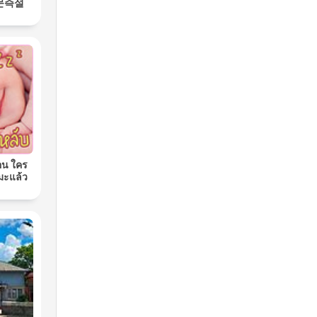
문즉설
อน ใคร
มะแล้ว