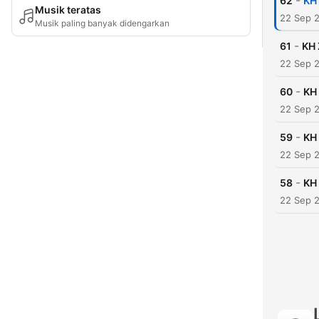
-
62
KH
Musik teratas
22 Sep 
Musik paling banyak didengarkan
-
61
KH 
22 Sep 
-
60
KH
22 Sep 
-
59
KH
22 Sep 
-
58
KH
22 Sep 