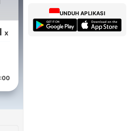
H
UNDUH APLIKASI
1
x
:00