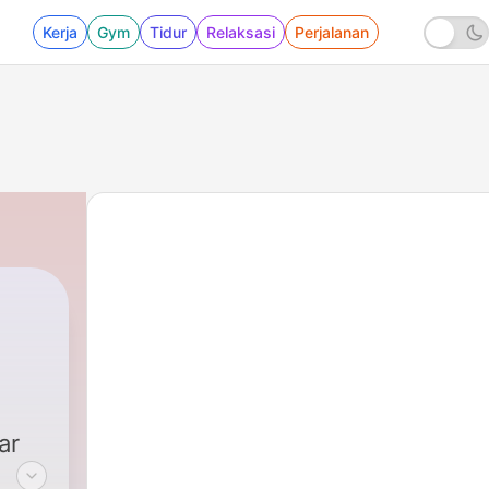
Kerja
Gym
Tidur
Relaksasi
Perjalanan
ar