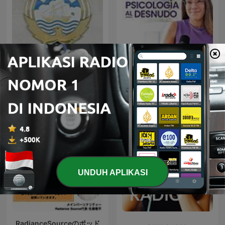
Psicologia Al Desnudo |
Situation in kuwait
@psi.mammoliti
UNDUH APLIKASI
RadianceSourceのポッド