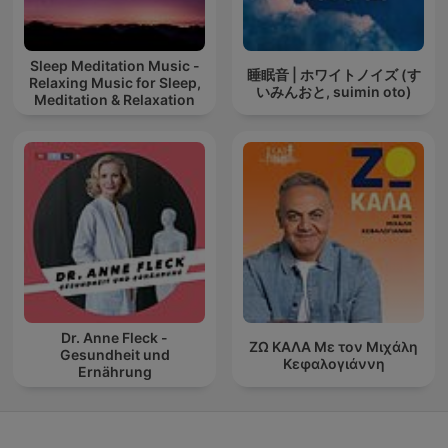
Sleep Meditation Music -
睡眠音 | ホワイトノイズ (す
Relaxing Music for Sleep,
いみんおと, suimin oto)
Meditation & Relaxation
Dr. Anne Fleck -
ΖΩ ΚΑΛΑ Με τον Μιχάλη
Gesundheit und
Κεφαλογιάννη
Ernährung