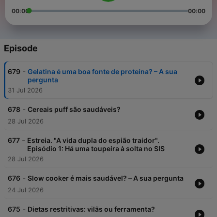
00:00
00:00
Episode
-
679
Gelatina é uma boa fonte de proteína? – A sua
pergunta
31 Jul 2026
-
678
Cereais puff são saudáveis?
28 Jul 2026
-
677
Estreia. "A vida dupla do espião traidor".
Episódio 1: Há uma toupeira à solta no SIS
28 Jul 2026
-
676
Slow cooker é mais saudável? – A sua pergunta
24 Jul 2026
-
675
Dietas restritivas: vilãs ou ferramenta?