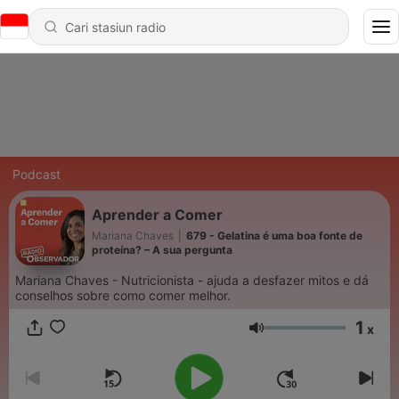
Podcast
Aprender a Comer
Mariana Chaves
|
679 - Gelatina é uma boa fonte de
proteína? – A sua pergunta
Mariana Chaves - Nutricionista - ajuda a desfazer mitos e dá
conselhos sobre como comer melhor.
1
x
Volume