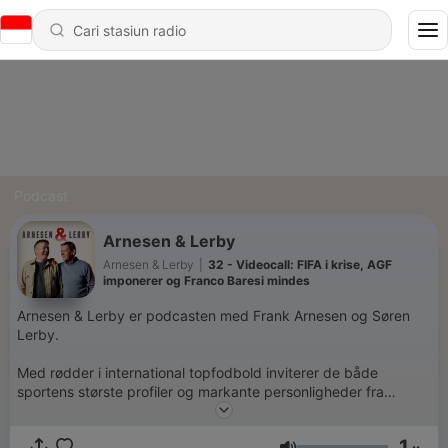
Podcast
Arnesen & Lerby
Arnesen & Lerby
|
32 - Videocall: FIFA i krise, AGF
imponerer og Franco Baresi mindes
Arnesen & Lerby er podcasten med Frank Arnesen og Søren
Lerby.
Med rødder i international topfodbold inviterer de både
sportens største profiler og markante personligheder fra
erhverv og ledelse ind til ærlige og ufiltrerede samtaler.
1