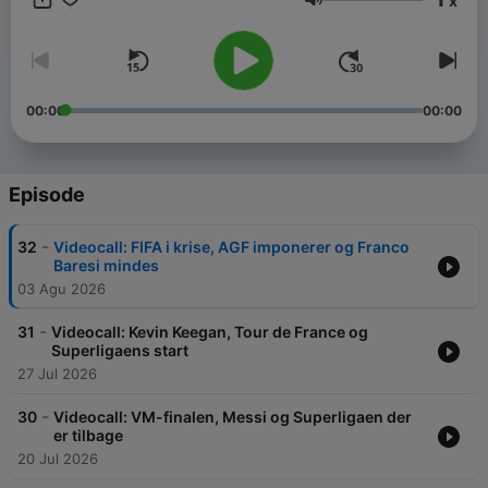
x
Her handler det ikke kun om sport – men om pres,
Volume
beslutninger, succes, modgang og livet efter karrieren.
00:00
00:00
Episode
-
32
Videocall: FIFA i krise, AGF imponerer og Franco
Baresi mindes
03 Agu 2026
-
31
Videocall: Kevin Keegan, Tour de France og
Superligaens start
27 Jul 2026
-
30
Videocall: VM-finalen, Messi og Superligaen der
er tilbage
20 Jul 2026