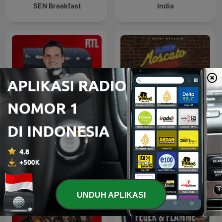
SEN Breakfast
India
RTL Foot
Super Moscato Show
UNDUH APLIKASI