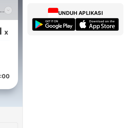
UNDUH APLIKASI
lub,
1
x
 o
:00