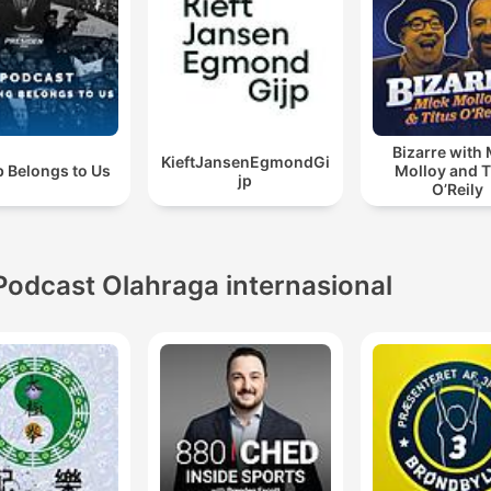
Bizarre with
KieftJansenEgmondGi
b Belongs to Us
Molloy and T
jp
O’Reily
Podcast Olahraga internasional