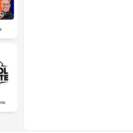
s
nte