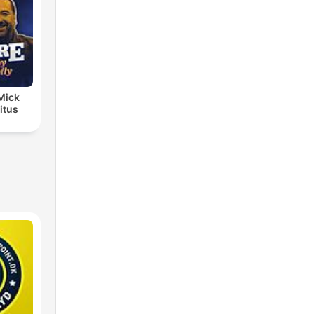
 Mick
itus