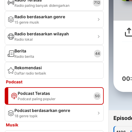
712
Radio paling banyak didengarkan
Radio berdasarkan genre
15 genre musik
Radio berdasarkan wilayah
Radio lokal
Berita
44
Radio berita
Rekomendasi
Daftar radio terbaik
00
Podcast
Podcast Teratas
50
Podcast paling populer
Podcast berdasarkan genre
18 genre topik
Episod
Musik