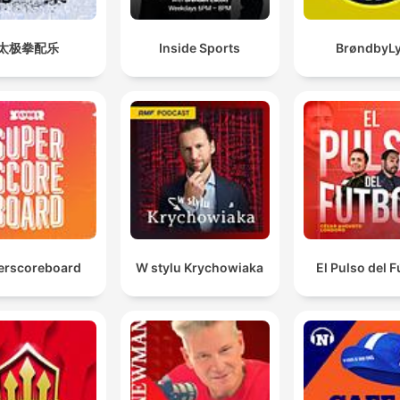
太极拳配乐
Inside Sports
BrøndbyL
erscoreboard
W stylu Krychowiaka
El Pulso del F