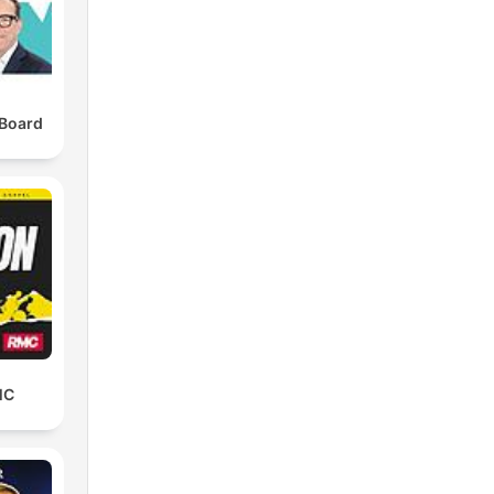
 Board
MC