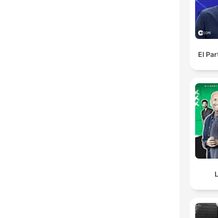
El Pa
L