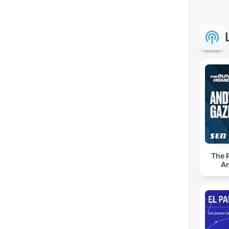
The 
An