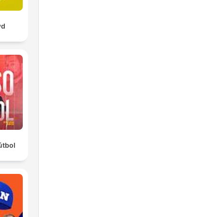
yd
útbol