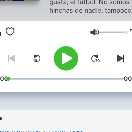
gusta; el fútbol. No somos
hinchas de nadie, tampoco
hacemos parte de las
relaciones publicas de un c
Volume
de una selección, de algún
dirigente, de algún técnico
de algunos jugadores.
:00
00
e