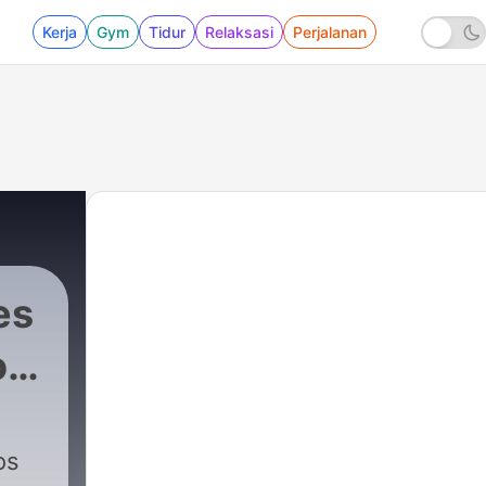
Kerja
Gym
Tidur
Relaksasi
Perjalanan
es
o
os