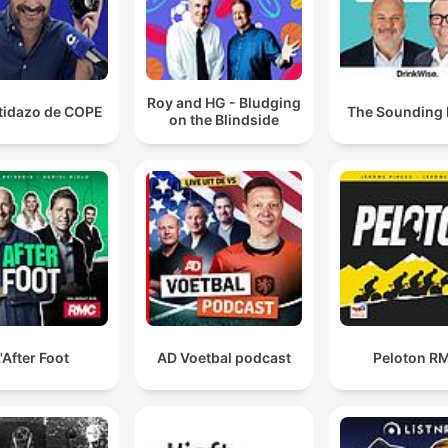
Roy and HG - Bludging
rtidazo de COPE
The Sounding
on the Blindside
'After Foot
AD Voetbal podcast
Peloton R