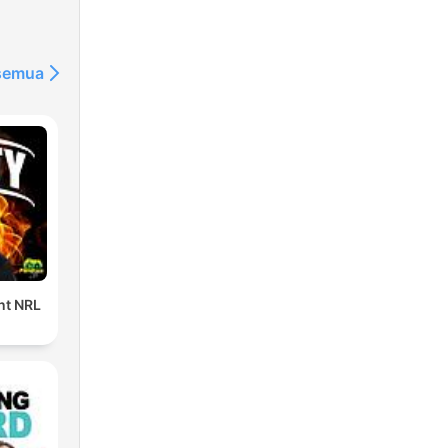
 semua
ent NRL