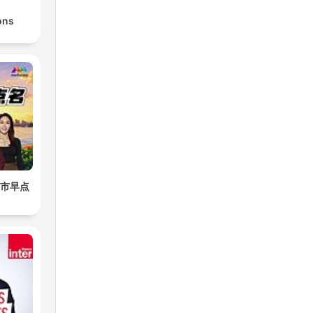
ons
8城市早点