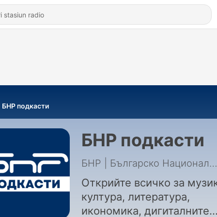
БНР подкасти
БНР подкасти
БНР | Българско Национално Рад
Открийте всичко за музик
култура, литература,
икономика, дигиталните