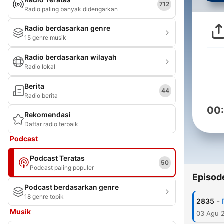
712
Radio paling banyak didengarkan
Radio berdasarkan genre
15 genre musik
Radio berdasarkan wilayah
Radio lokal
Berita
44
Radio berita
00
Rekomendasi
Daftar radio terbaik
Podcast
Podcast Teratas
50
Podcast paling populer
Episod
Podcast berdasarkan genre
18 genre topik
-
2835
Musik
03 Agu 