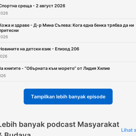
Спортна среща - 2 август 2026
2026
Кожа и здраве - Д-р Мина Сълева: Кога една бенка трябва да ни
притесни
2026
Новините на детски език - Епизод 206
2026
За книгите - “Обърната към морето“ от Лидия Хилие
026
Tampilkan lebih banyak episode
Lebih banyak podcast Masyarakat
Lihat
& Budaya