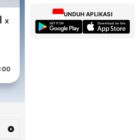
UNDUH APLIKASI
1
x
:00