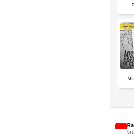
D
Mis
Ra
Sta