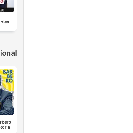
ibles
ional
rbero
toria