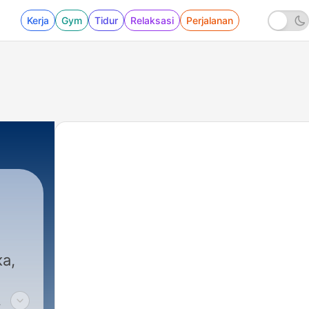
Kerja
Gym
Tidur
Relaksasi
Perjalanan
ио
|
2835 - Преге - 1 август 2026
а,