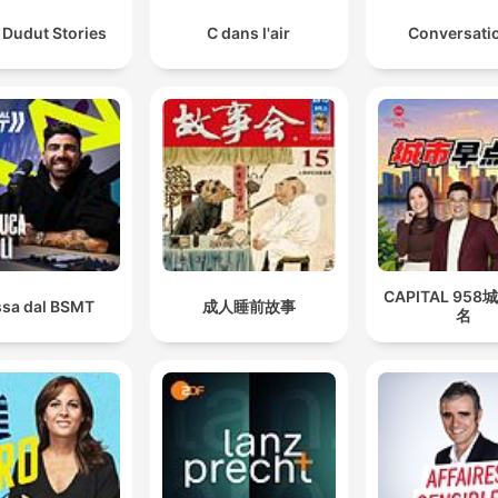
 Dudut Stories
C dans l'air
Conversati
CAPITAL 95
sa dal BSMT
成人睡前故事
名