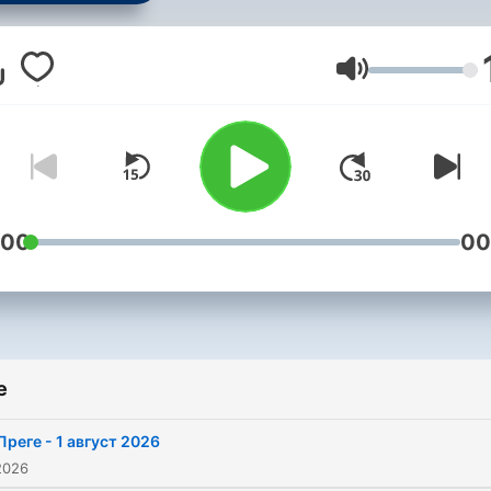
среди и още много...
Volume
:00
00
e
Преге - 1 август 2026
2026