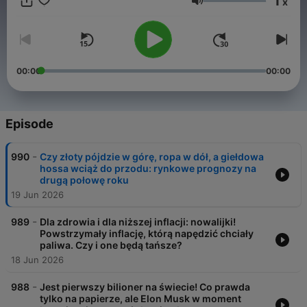
1
x
jest Dom Maklerski Oanda TMS Brokers. - Radio TOK FM
Volume
00:00
00:00
Episode
-
990
Czy złoty pójdzie w górę, ropa w dół, a giełdowa
hossa wciąż do przodu: rynkowe prognozy na
drugą połowę roku
19 Jun 2026
-
989
Dla zdrowia i dla niższej inflacji: nowalijki!
Powstrzymały inflację, którą napędzić chciały
paliwa. Czy i one będą tańsze?
18 Jun 2026
-
988
Jest pierwszy bilioner na świecie! Co prawda
tylko na papierze, ale Elon Musk w moment