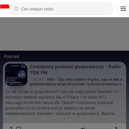
Podcast
Codzienny podcast gospodarczy - Radio
TOK FM
TOK FM
|
990 - Czy złoty pójdzie w górę, ropa w dół, a
giełdowa hossa wciąż do przodu: rynkowe prognozy na
drugą połowę roku
Co się dzieje w gospodarce? Jak się mają nasze finanse? Co
ważnego właśnie wydarza się w Polsce i na świecie? I
dlaczego to istotne także dla Ciebie? Codzienny podcast
gospodarczy to szybka porcja wiedzy na temat
najważniejszych trendów i zdarzeń w gospodarce. Będzie
prosto, szybko i konkretnie. Serwujemy od poniedziałku do
piątku rano. Zaprasza Wojciech Kowalik. Sponsorem podcastu