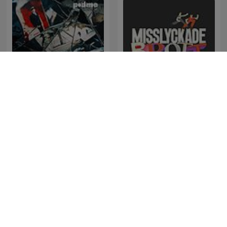
Svenska Mordhistorier
Misslyckade Brott