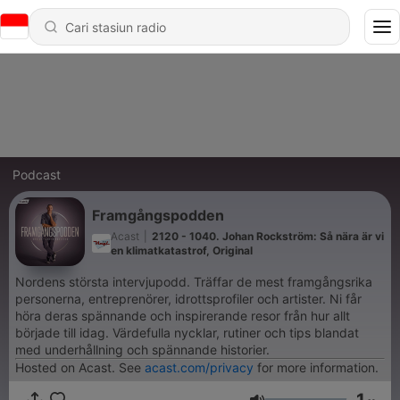
Podcast
Framgångspodden
Acast
|
2120 - 1040. Johan Rockström: Så nära är vi
en klimatkatastrof, Original
Nordens största intervjupodd. Träffar de mest framgångsrika
personerna, entreprenörer, idrottsprofiler och artister. Ni får
höra deras spännande och inspirerande resor från hur allt
började till idag. Värdefulla nycklar, rutiner och tips blandat
med underhållning och spännande historier.
Hosted on Acast. See
acast.com/privacy
for more information.
1