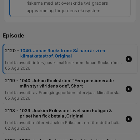
riskerna med att överskrida två graders
uppvärmning för jordens ekosystem.
Episode
-
2120
1040. Johan Rockström: Så nära är vi en
klimatkatastrof, Original
I detta avsnitt intervjuas klimatforskaren Johan Rockström om de akuta riskerna med den globala uppvärmningen och planetära gränser. Han diskuterar vikten av energiomställning, risken för tipppunkter i ekosystem som Amazonas, samt hur uppvärmningstakten nu har accelererat. Samtalet belyser de vetenskapliga bevisen för att uppvärmningen accelererar och risken för att vi kraschar genom 1,5-gradersmålet. Rockström föreslår även införandet av ett globalt pris på koldioxid samt vikten av att ha satt vetenskapligt baserade planetära gränser för världsekonomin.
05 Agu 2026
-
2119
1040. Johan Rockström: "Fem pensionerade
män styr världens öde", Short
I detta avsnitt av Framgångspodden intervjuas klimatforskaren Johan Rockström om de akuta riskerna för en klimatkollaps, planetära gränser och risken för tipppunkter i ekosystem som Amazonas. Han diskuterar även hur den vetenskapliga bekräftelsen visar att uppvärmningstakten accelererar. Vidare reflekterar Rockström över global politisk osäkerhet och hur världens fokus på ett fåtal ledare försvårar hållbarhetsomställningen. Han föreslår historiska korrigeringar, såsom planetära gränser och globala koldioxidpriser, samt ser möjligheter till snabb förändring genom kriser.
05 Agu 2026
-
2118
1039. Joakim Eriksson: Livet som huligan &
priset han fick betala ,Original
I detta avsnitt möter vi Joakim Eriksson, en före detta huliganledare för Djurgårdens IF, som delar med sig av sin turbulenta livshistoria. Från en uppväxt präglad av brist på manliga förebilder och tidig kriminalitet, till att bli en central figur i den våldsamma supporterkulturen under 90-talet, beskriver han hur behovet av bekräftelse drev honom in i ett liv av vapen, knivslagsmål och gängkriminalitet. Berättelsen fortsätter genom en djup personlig kris där ett dubbelliv som ledare i DFG gradvis ersattes av missbruk, psykos och hemlöshet. Joakim reflekterar över sin resa från destruktiva flyktbeteenden till att finna stabilitet i nykterhet, och belyser hur traumatiska upplevelser av skam formade hans identitet.
02 Agu 2026