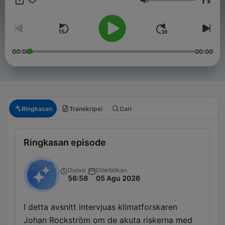
x
Volume
00:00
00:00
Ringkasan
Transkripsi
Cari
Ringkasan episode
Durasi
Diterbitkan
56:58
05 Agu 2026
I detta avsnitt intervjuas klimatforskaren
Johan Rockström om de akuta riskerna med