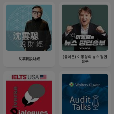
(돌아온) 이동형의 뉴스 정면
沈雲驄說財經
승부