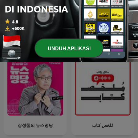
聞く経済ニュース - 海外メデ
財經一路發
ィア超多読ラジオ
UNDUH APLIKASI
장성철의 뉴스명당
مُلخص كتاب