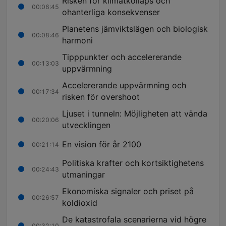
Risken för klimatkollaps och
00:06:45
ohanterliga konsekvenser
Planetens jämviktslägen och biologisk
00:08:46
harmoni
Tipppunkter och accelererande
00:13:03
uppvärmning
Accelererande uppvärmning och
00:17:34
risken för overshoot
Ljuset i tunneln: Möjligheten att vända
00:20:06
utvecklingen
En vision för år 2100
00:21:14
Politiska krafter och kortsiktighetens
00:24:43
utmaningar
Ekonomiska signaler och priset på
00:26:57
koldioxid
De katastrofala scenarierna vid högre
00:32:10