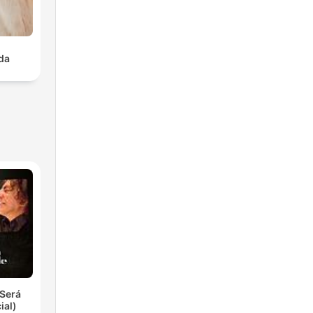
da
Será
ial)