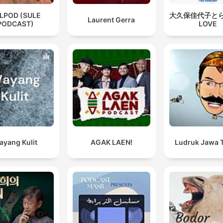
LPOD (SULE
大久保佳代子と
Laurent Gerra
PODCAST)
LOVE
ayang Kulit
AGAK LAEN!
Ludruk Jawa 