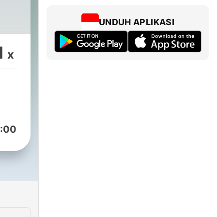
UNDUH APLIKASI
1
x
:00