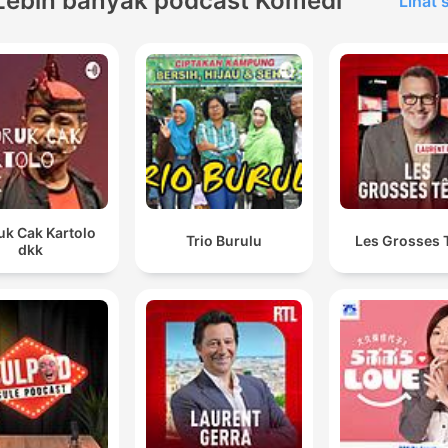
Lebih banyak podcast Komedi
Lihat
uk Cak Kartolo
Trio Burulu
Les Grosses 
dkk