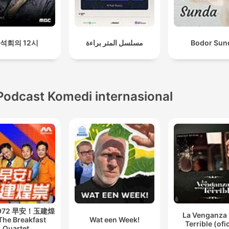
석희의 12시
مسلسل المتر براءة
Bodor Sun
Podcast Komedi internasional
 972 早安！玉建煌
La Venganza 
The Breakfast
Wat een Week!
Terrible (ofic
Quartet