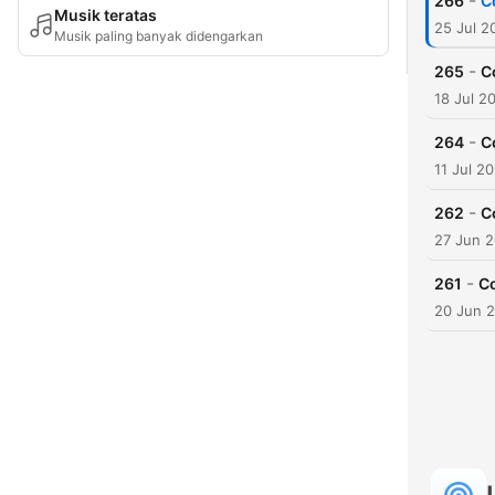
-
266
C
Musik teratas
25 Jul 2
Musik paling banyak didengarkan
-
265
C
18 Jul 2
-
264
C
11 Jul 2
-
262
C
27 Jun 
-
261
Co
20 Jun 