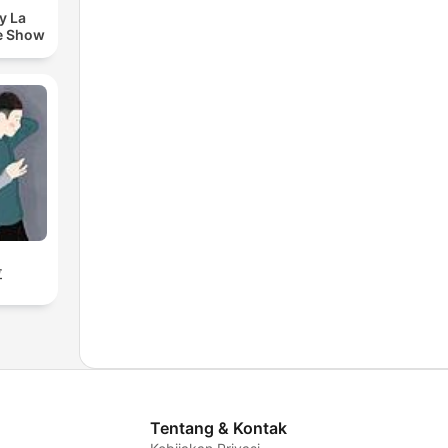
y La
e Show
拉
Tentang & Kontak