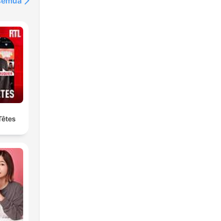
 semua
Têtes