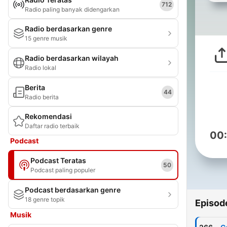
712
Radio paling banyak didengarkan
Radio berdasarkan genre
15 genre musik
Radio berdasarkan wilayah
Radio lokal
Berita
44
Radio berita
Rekomendasi
Daftar radio terbaik
00
Podcast
Podcast Teratas
50
Podcast paling populer
Podcast berdasarkan genre
18 genre topik
Episod
Musik