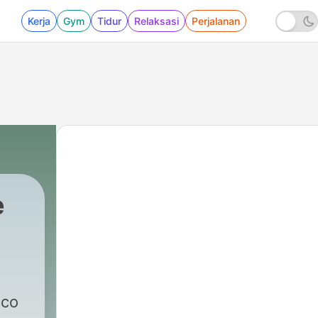
Kerja
Gym
Tidur
Relaksasi
Perjalanan
e
ico