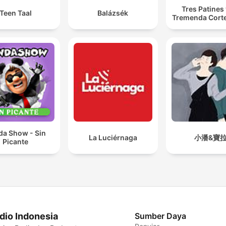
Tres Patines 
Teen Taal
Balázsék
Tremenda Cort
da Show - Sin
La Luciérnaga
小潘&寶
Picante
dio Indonesia
Sumber Daya