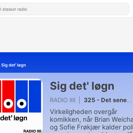
Sig det' løgn
Sig det' løgn
RADIO IIII
|
325 - Det seneste afsnit nogensinde - med Brian Weichardt og Sofie Frøkjær
Virkeligheden overgår
komikken, når Brian Weich
og Sofie Frøkjær kalder poli