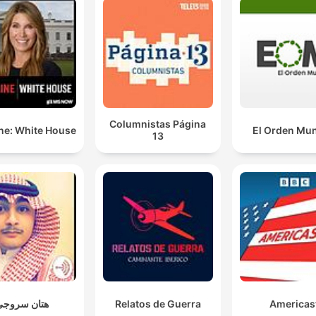
Columnistas Página
ne: White House
El Orden Mun
13
هتان سروجي
Relatos de Guerra
Americas