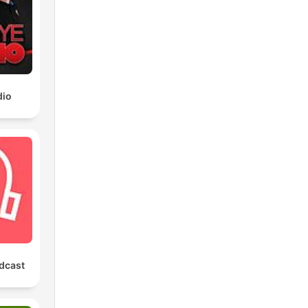
dio
dcast