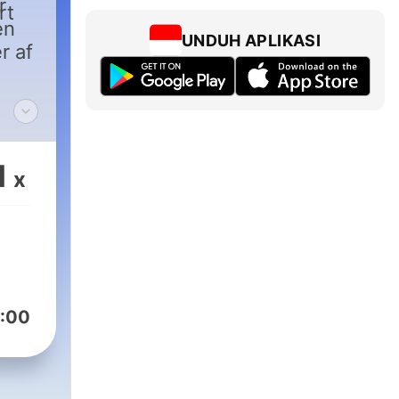
r
rt
en
UNDUH APLIKASI
r af
1
x
:00