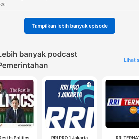
026
Tampilkan lebih banyak episode
Lebih banyak podcast
Lihat
Pemerintahan
est Is Politics
RRI PRO 1 Jakarta
RRI TERNA