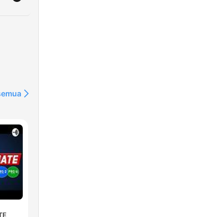
 semua
TE