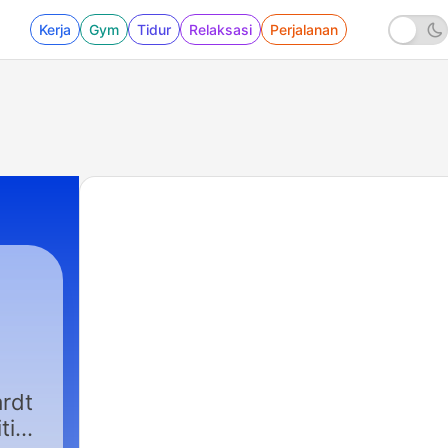
Kerja
Gym
Tidur
Relaksasi
Perjalanan
ardt
tik,