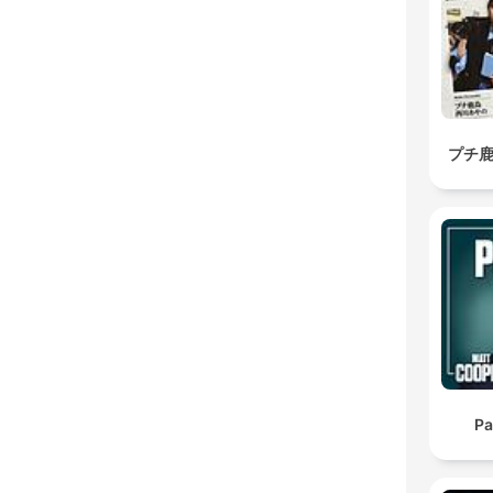
プチ鹿
Pa