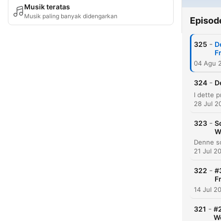
Musik teratas
Musik paling banyak didengarkan
Episod
-
325
D
F
04 Agu 
-
324
D
28 Jul 2
-
323
S
W
21 Jul 2
-
322
#
F
14 Jul 2
-
321
#2
We