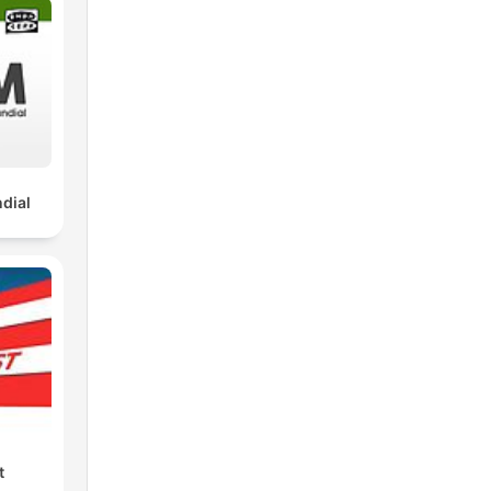
dial
t