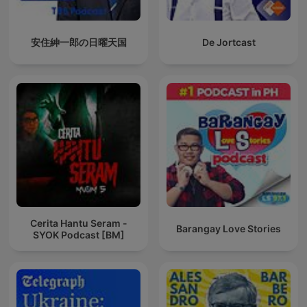
安住紳一郎の日曜天国
De Jortcast
Cerita Hantu Seram -
Barangay Love Stories
SYOK Podcast [BM]