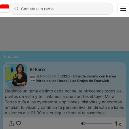
Podcast
El Faro
SER Podcast
|
6320 - Cine de verano con Nerea
Pérez de las Heras | Las Brujas de Eastwick
Elegimos un tema distinto cada noche, te ofrecemos todos los
puntos de vista y te invitamos a que aportes el tuyo. Mara
Torres guía a los oyentes: sus opiniones, historias y anécdotas
amplían tu visión y cambian tu perspectiva. En directo de lunes
a viernes a la 01:30 y a cualquier hora si te suscribes.
1
x
Volume