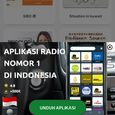
SIBO 💩
Situation in kuwait
Psicologia Al Desnudo |
RadianceSourceのポッド
@psi.mammoliti
キャスト
UNDUH APLIKASI