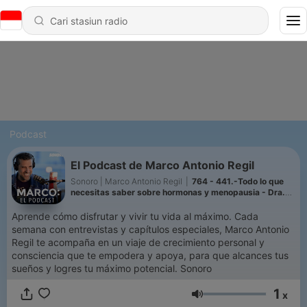
Podcast
El Podcast de Marco Antonio Regil
Sonoro | Marco Antonio Regil
|
764 - 441.-Todo lo que
necesitas saber sobre hormonas y menopausia - Dra.
Glady Sastre, Dra Perla Hernández y Marco Antonio
Regil
Aprende cómo disfrutar y vivir tu vida al máximo. Cada
semana con entrevistas y capítulos especiales, Marco Antonio
Regil te acompaña en un viaje de crecimiento personal y
consciencia que te empodera y apoya, para que alcances tus
sueños y logres tu máximo potencial. Sonoro
1
x
Volume