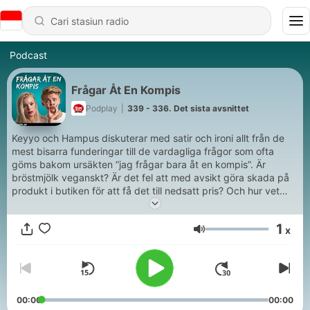
Podcast
Frågar Åt En Kompis
Podplay
|
339 - 336. Det sista avsnittet
Keyyo och Hampus diskuterar med satir och ironi allt från de
mest bisarra funderingar till de vardagliga frågor som ofta
göms bakom ursäkten ”jag frågar bara åt en kompis”. Är
bröstmjölk veganskt? Är det fel att med avsikt göra skada på
produkt i butiken för att få det till nedsatt pris? Och hur vet
egentligen blinda när de är färdiga efter toabesök? Varje
måndag släpps ett nytt avsnitt.
1
x
Volume
00:00
00:00