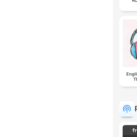
KO
Engl
T