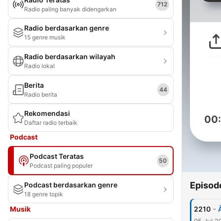
712
Radio paling banyak didengarkan
Radio berdasarkan genre
15 genre musik
Radio berdasarkan wilayah
Radio lokal
Berita
44
Radio berita
Rekomendasi
00
Daftar radio terbaik
Podcast
Podcast Teratas
50
Podcast paling populer
Episod
Podcast berdasarkan genre
18 genre topik
-
Musik
2210