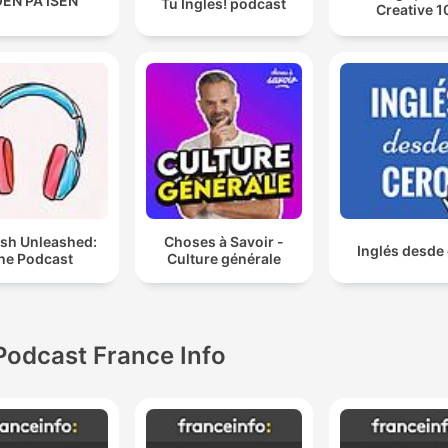
EN PÅ ISEN
Tu Ingles! podcast
Creative 1
ish Unleashed:
Choses à Savoir -
Inglés desde
he Podcast
Culture générale
Podcast France Info