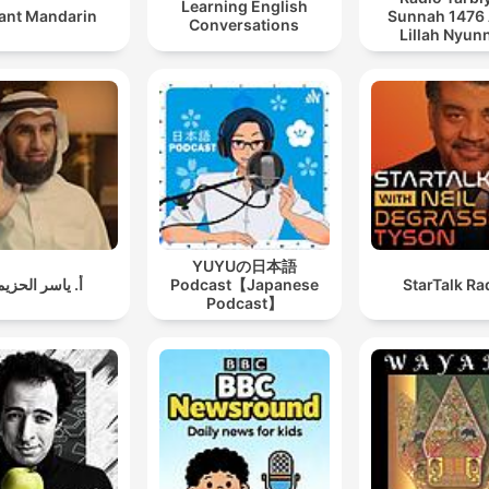
Learning English
tant Mandarin
Sunnah 1476
Conversations
Lillah Nyun
Merenah
YUYUの日本語
أ. ياسر الحزي
Podcast【Japanese
StarTalk Ra
Podcast】