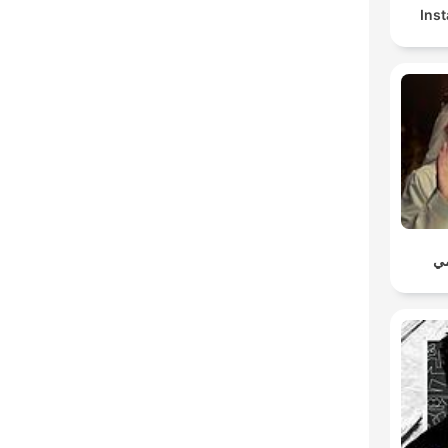
Ins
مي