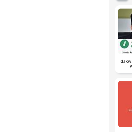
dakwa
A