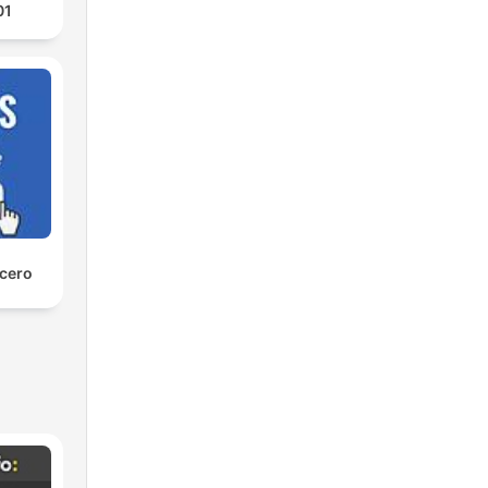
01
 cero