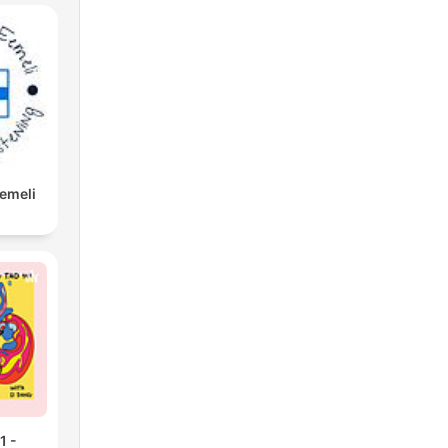
Eemeli
1 -