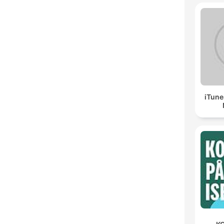
iTune