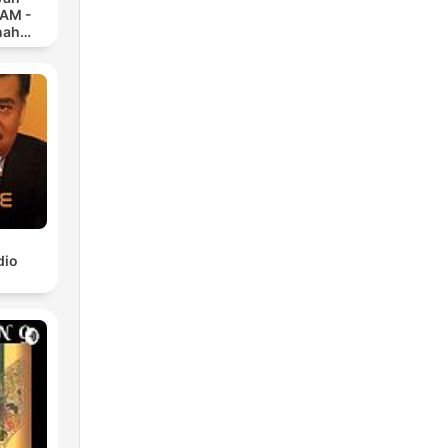
 AM -
nah
dio