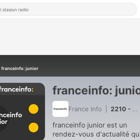
franceinfo: junior
franceinfo: juni
France Info
|
2210 - À bord de l’Ocean Fifty-Sodebo, avec le skipper Léonard Legrand
franceinfo junior est un
rendez-vous d'actualité qu