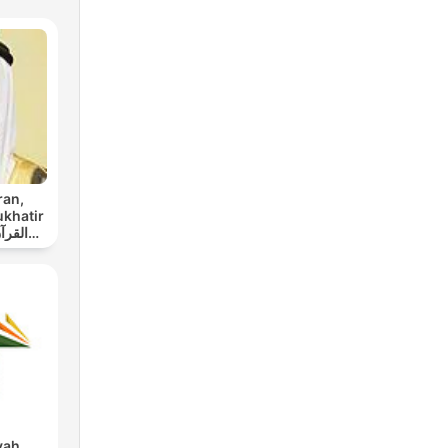
ran,
ukhatir
yah