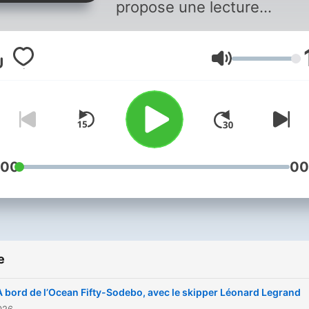
propose une lecture
pédagogique de l'actualité
présenté par Estelle FAURE
Volume
Vous aimez ce podcast ? P
écouter tous les épisodes
sans limite, rendez-vous s
Radio France
:00
00
e
À bord de l’Ocean Fifty-Sodebo, avec le skipper Léonard Legrand