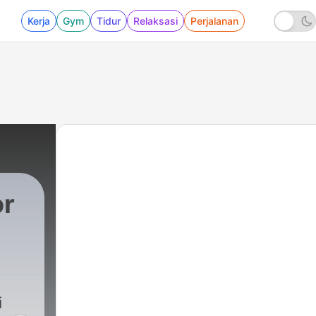
Kerja
Gym
Tidur
Relaksasi
Perjalanan
or
i