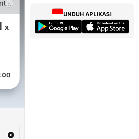
nt
UNDUH APLIKASI
1
x
ur
:00