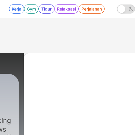
Kerja
Gym
Tidur
Relaksasi
Perjalanan
king
ws