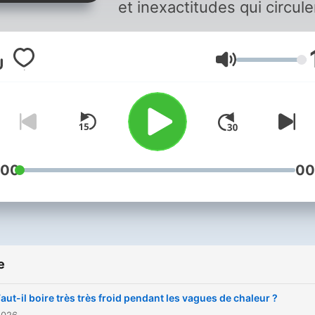
et inexactitudes qui circule
sur le web et les réseaux
sociaux et dans les
Volume
déclarations publiques. Vous
aimez ce podcast ? Pour
écouter tous les épisodes
sans limite, rendez-vous s
Radio France
:00
00
e
aut-il boire très très froid pendant les vagues de chaleur ?