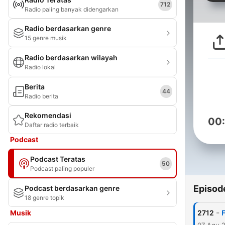
712
Radio paling banyak didengarkan
Radio berdasarkan genre
15 genre musik
Radio berdasarkan wilayah
Radio lokal
Berita
44
Radio berita
Rekomendasi
00
Daftar radio terbaik
Podcast
Podcast Teratas
50
Podcast paling populer
Episod
Podcast berdasarkan genre
18 genre topik
-
Musik
2712
F