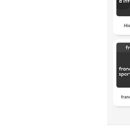
His
fran