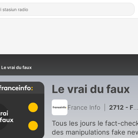
Le vrai du faux
Le vrai du faux
France Info
|
2712 - Faut-il boire très très froid pendant les vagues de chaleur ?
Tous les jours le fact-chec
des manipulations fake ne