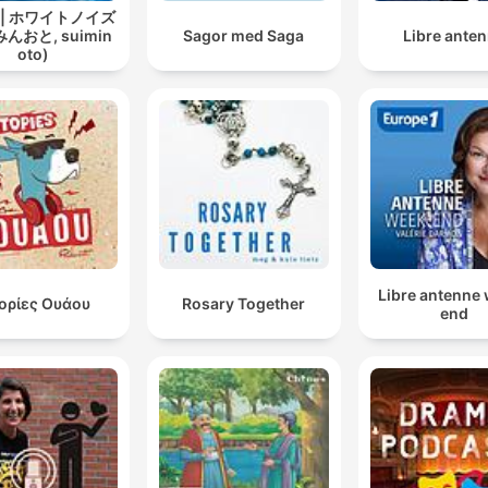
 | ホワイトノイズ
んおと, suimin
Sagor med Saga
Libre ante
oto)
Libre antenne
τορίες Ουάου
Rosary Together
end