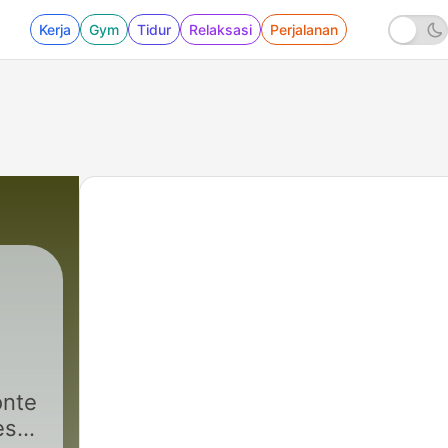
Kerja
Gym
Tidur
Relaksasi
Perjalanan
onte
es