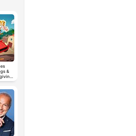
nes
ugs &
giving
p