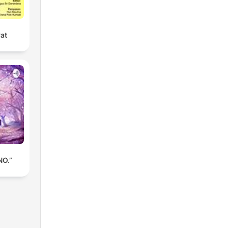
yat
NO.”