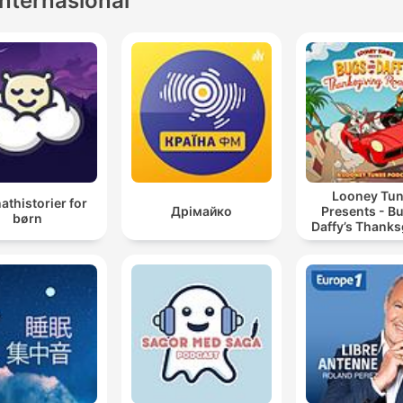
internasional
Looney Tu
thistorier for
Дрімайко
Presents - B
børn
Daffy’s Thanks
Road Tri