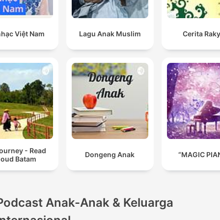
nhạc Việt Nam
Lagu Anak Muslim
Cerita Rak
ourney - Read
Dongeng Anak
“MAGIC PIA
loud Batam
Podcast Anak-Anak & Keluarga