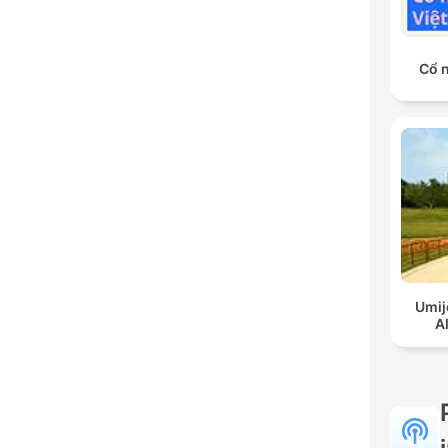
Cổ 
Umij
A