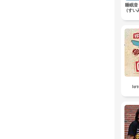
睡眠音
(すいみ
Ισ