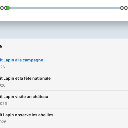
nature.
:00
00
e
it Lapin à la campagne
026
it Lapin et la fête nationale
026
it Lapin visite un château
2026
it Lapin observe les abeilles
2026