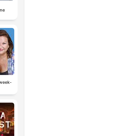
nne
 week-