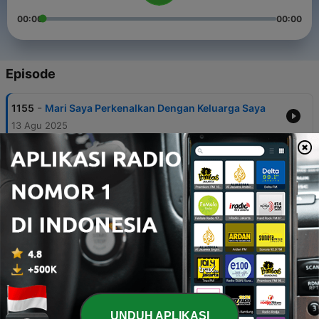
00:00
00:00
Episode
-
1155
Mari Saya Perkenalkan Dengan Keluarga Saya
13 Agu 2025
-
1154
Diubahkan Selamanya | Secangkir Pengharapan
13 Agu 2025
-
1153
Enam Sisi Keintiman | Secangkir Pengharapan
12 Agu 2025
-
1152
Efek Penyembuhan Dari Membayangkan |
Secangkir Pengharapan
12 Agu 2025
-
1151
Meninggal Seperti Cara Kita Hidup | Secangkir
Pengharapan
UNDUH APLIKASI