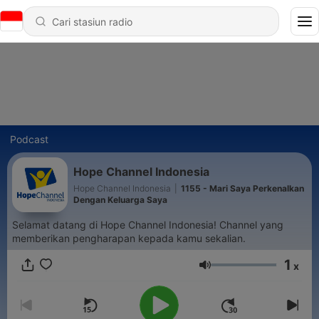
Podcast
Hope Channel Indonesia
Hope Channel Indonesia
|
1155 - Mari Saya Perkenalkan
Dengan Keluarga Saya
Selamat datang di Hope Channel Indonesia! Channel yang
memberikan pengharapan kepada kamu sekalian.
1
x
Volume