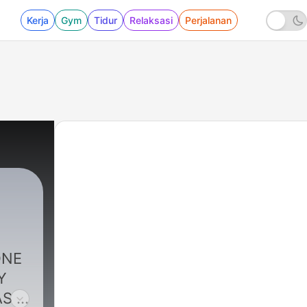
Kerja
Gym
Tidur
Relaksasi
Perjalanan
ONE
Y
S I