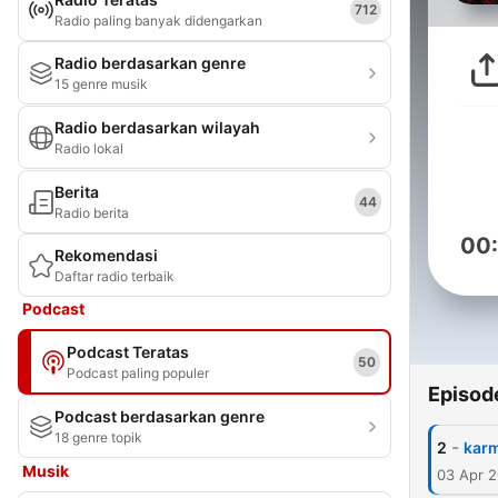
712
Radio paling banyak didengarkan
Radio berdasarkan genre
15 genre musik
Radio berdasarkan wilayah
Radio lokal
Berita
44
Radio berita
00
Rekomendasi
Daftar radio terbaik
Podcast
Podcast Teratas
50
Podcast paling populer
Episod
Podcast berdasarkan genre
18 genre topik
-
2
karm
Musik
03 Apr 