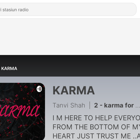
KARMA
KARMA
Tanvi Shah
|
2 - karma for death n life..
I M HERE TO HELP EVERY
FROM THE BOTTOM OF M
HEART JUST TRUST ME ..A