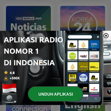
[KBS WORLD Radio]
[KBS WORLD Radio] Korea
Noticias
24
UNDUH APLIKASI