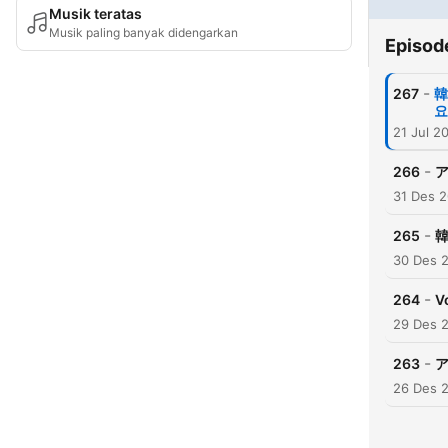
Musik teratas
Musik paling banyak didengarkan
Episod
-
267
韓
요
21 Jul 2
-
266
ア
31 Des 
-
265
30 Des 
-
264
V
29 Des 
-
263
ア
26 Des 