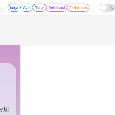
Kerja
Gym
Tidur
Relaksasi
Perjalanan
お届