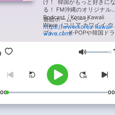
け！ 韓国がもっと好きに
る！ FM沖縄のオリジナル
Podcast「Korea Kawaii
番組ホームページ
Wave（コリア カワイイ 
https://www.korea-kawaii-
ブ）」！ K-POPや韓国ド
wave.com/
などのエンタメに、韓国で
のグルメやコスメなど、最
Volume
の、生きた韓国カルチャー
届けします。パーソナリテ
は韓国生まれ、沖縄在住の
ョ・ウンジさんとグ・ヒョ
さん。番組の最後には「す
:00
00
使える韓国語講座」もあり
す。お楽しみに！