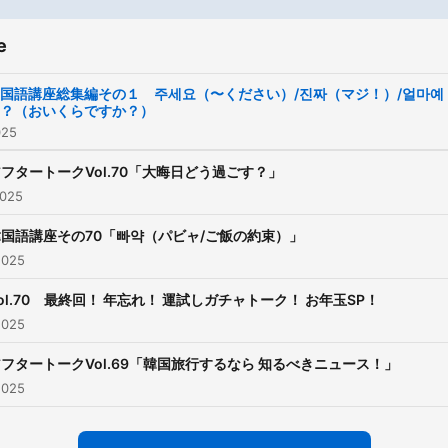
e
国語講座総集編その１ 주세요（〜ください）/진짜（マジ！）/얼마예
？（おいくらですか？）
025
フタートークVol.70「大晦日どう過ごす？」
2025
韓国語講座その70「빠약（パビャ/ご飯の約束）」
2025
ol.70 最終回！ 年忘れ！ 運試しガチャトーク！ お年玉SP！
2025
フタートークVol.69「韓国旅行するなら 知るべきニュース！」
2025