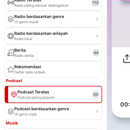
712
Radio paling banyak didengarkan
Radio berdasarkan genre
15 genre musik
Radio berdasarkan wilayah
Radio lokal
Berita
44
Radio berita
Rekomendasi
Daftar radio terbaik
Podcast
Podcast Teratas
50
Podcast paling populer
00
Podcast berdasarkan genre
18 genre topik
Musik