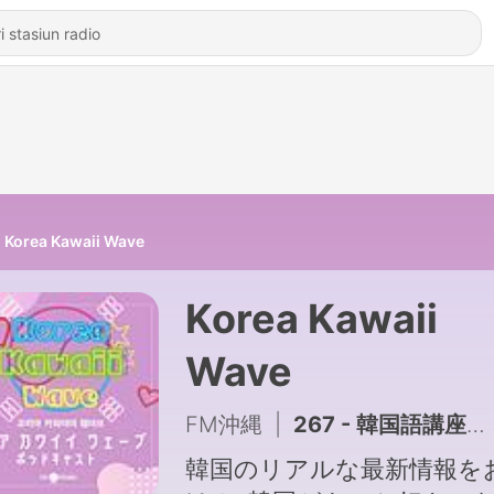
Korea Kawaii Wave
Korea Kawaii
Wave
FM沖縄
|
267 - 韓国語講座総集編その１ 주세요（〜ください）/진짜（マジ！）/얼마예요？（おいくらですか？）
韓国のリアルな最新情報を