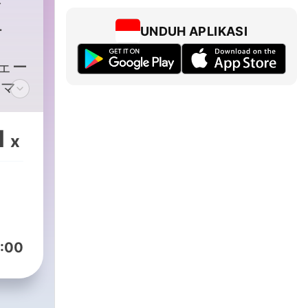
な
UNDUH APLIKASI
ウェー
ラマ
人気
新
1
x
をお
ィー
ジ
ンジ
ぐに
:00
ま