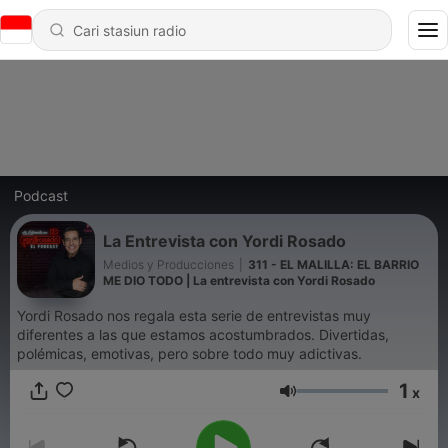
Podcast
La Entrevista con Yordi Rosado
Medios y Producciones
|
311 - EL MALILLA: EL BARRIO
ME DIO TODO | La entrevista con Yordi Rosado
Yordi Rosado nos regala esta serie de entrevistas muy
diferentes a las que estamos acostumbrados. Divertidas,
polémicas, emotivas, pero sobre todo muy adictivas.
1
x
Volume