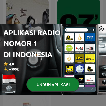
مسلسلات إذاعية "سهرة
07'
الجمعة"
UNDUH APLIKASI