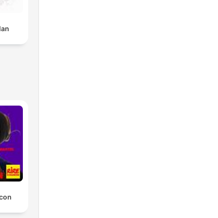
dan
 con