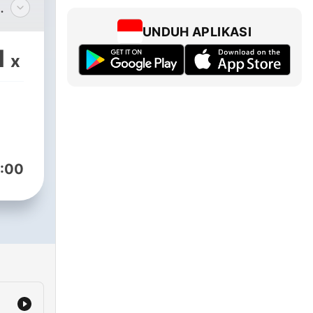
 du
UNDUH APLIKASI
oen
1
x
prøve
dio
:00