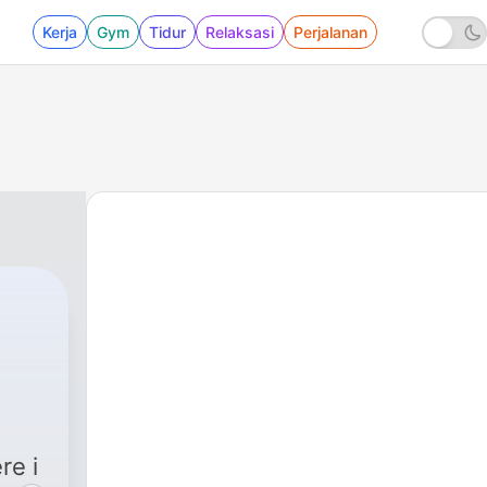
Kerja
Gym
Tidur
Relaksasi
Perjalanan
re i