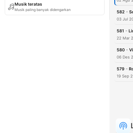
02 Agu 
Musik teratas
Musik paling banyak didengarkan
-
582
S
03 Jul 2
-
581
Li
22 Mar 
-
580
V
06 Des 
-
579
R
19 Sep 