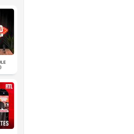
ULE
)