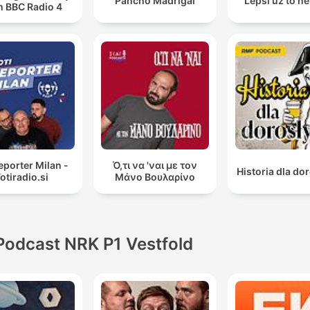
Pancho Madrigal
Lepší už to n
m BBC Radio 4
reporter Milan -
Ό,τι να 'ναι με τον
Historia dla do
otiradio.si
Μάνο Βουλαρίνο
Podcast NRK P1 Vestfold