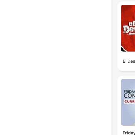
El De
Frida