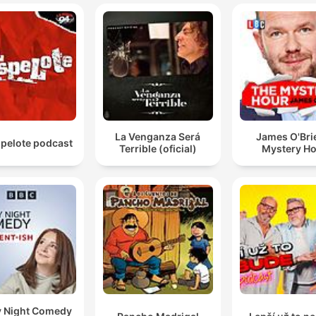
La Venganza Será
James O'Bri
spelote podcast
Terrible (oficial)
Mystery H
y Night Comedy