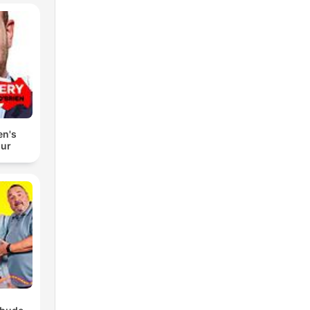
en's
our