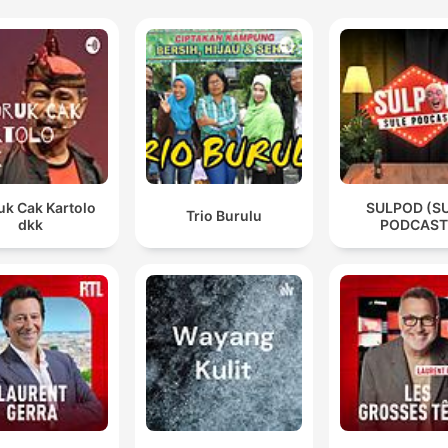
uk Cak Kartolo
SULPOD (S
Trio Burulu
dkk
PODCAST