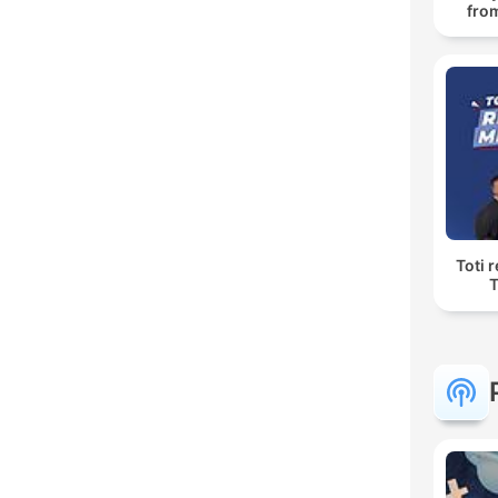
fro
Toti 
T