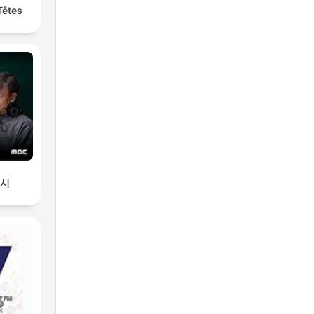
Têtes
2시