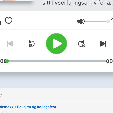
sitt livserfaringsarkiv for å
hjelpe deg. Lurer du på om
skal gjøre det slutt, er nab
Volume
din en tyrann eller er du
håpløst forelsket? Vi skal 
å gi deg gode råd.
Hør alle
episodene i appen NRK Ra
:00
00
e
aksnakk + Bausjen og kollegafest