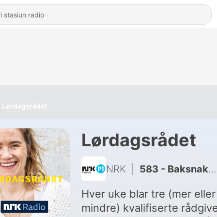
Lørdagsrådet
Lørdagsrådet
NRK
|
583 - Baksnakk + Bausjen og kollegafest
Hver uke blar tre (mer eller
mindre) kvalifiserte rådgive