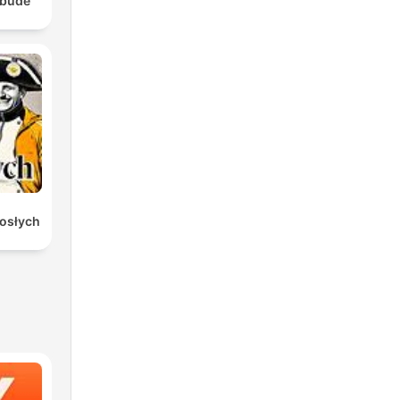
ebude
rosłych