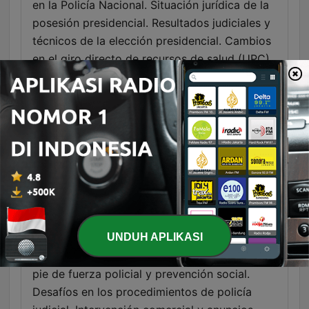
en la Policía Nacional. Situación jurídica de la
posesión presidencial. Resultados judiciales y
técnicos de la elección presidencial. Cambios
en el giro directo de recursos de salud (UPC).
Crisis en el sector exportador colombiano.
Reflexión sobre el derecho al aburrimiento.
Actualidad deportiva y crisis en la FIFA.
Controversias en la FIFA y la gestión de
Infantino. Confirmación del nuevo embajador
de Estados Unidos en Colombia. Estrategia de
seguridad urbana y situación en Soacha.
Análisis de los bloques de seguridad urbana.
Entrevista con el alcalde Carlos Fernando
UNDUH APLIKASI
Galán. Propuestas para la seguridad y
herramientas tecnológicas. Comparativa de
pie de fuerza policial y prevención social.
Desafíos en los procedimientos de policía