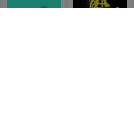
Musik Dangdut
House not House
Duriku
Campursari Tok!