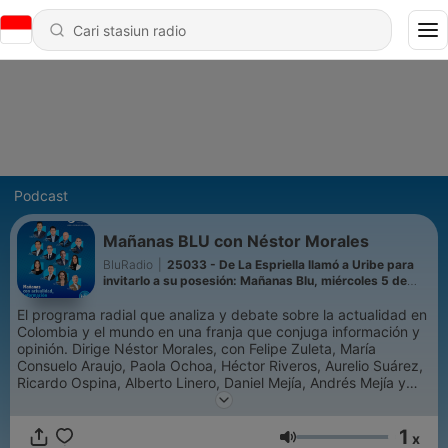
Podcast
Mañanas BLU con Néstor Morales
BluRadio
|
25033 - De La Espriella llamó a Uribe para
invitarlo a su posesión: Mañanas Blu, miércoles 5 de
agosto 2026
El programa radial que analiza y debate sobre la actualidad en
Colombia y el mundo en una franja que conjuga información y
opinión. Dirige Néstor Morales, con Felipe Zuleta, María
Consuelo Araujo, Paola Ochoa, Héctor Riveros, Aurelio Suárez,
Ricardo Ospina, Alberto Linero, Daniel Mejía, Andrés Mejía y
Víctor Grosso.
1
x
Volume