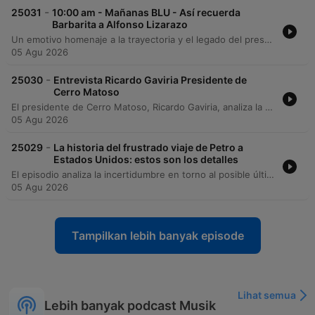
-
25031
10:00 am - Mañanas BLU - Así recuerda
Barbarita a Alfonso Lizarazo
Un emotivo homenaje a la trayectoria y el legado del presentador Alfonso Lizarazo, realizado en compañía de César Corredor Barbarita. A través de recuerdos compartidos, se repasa la época dorada de programas como Sábados Felices y su labor social en las zonas más apartadas de Colombia, llevando donaciones a escuelas rurales. El episodio explora la disciplina de Lizarazo como director de talentos, su capacidad para formar semilleros de humoristas y su compromiso con el bienestar de los niños en comunidades vulnerables.
05 Agu 2026
-
25030
Entrevista Ricardo Gaviria Presidente de
Cerro Matoso
El presidente de Cerro Matoso, Ricardo Gaviria, analiza la crisis operativa derivada del desabastecimiento de gas por parte de Canacol Energy. La falta de suministro firme ha obligado a la compañía a reducir su operación al 50%, lo que conlleva pérdidas diarias de aproximadamente 1.500 millones de pesos y afecta directamente a más de 570 puestos de trabajo. El entrevistado señala la importancia de la intervención de las autoridades colombianas para evitar un perjuicio irremediable en la planta y mitigar el impacto social en las familias vinculadas al negocio.
05 Agu 2026
-
25029
La historia del frustrado viaje de Petro a
Estados Unidos: estos son los detalles
El episodio analiza la incertidumbre en torno al posible último viaje internacional del presidente Gustavo Petro a Estados Unidos, con el objetivo declarado de visitar las cenizas de Albert Einstein en Princeton. La conversación explora las complicaciones derivadas de su inclusión en la lista OFAC y la necesidad de permisos especiales para ingresar a territorio estadounidense. Se discuten las tensiones diplomáticas recientes entre el mandatario y el gobierno de Estados Unidos, así como las expectativas de Petro respecto a su salida de dicha lista. El análisis aborda también los temores de persecución judicial o extradición que circulan en Casa Nariño y las posibles rutas políticas del presidente tras la finalización de su mandato.
05 Agu 2026
Tampilkan lebih banyak episode
Lihat semua
Lebih banyak podcast Musik