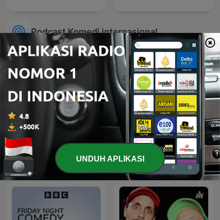
Podcast Komedi internasional
La Venganza Será Terrible
Panda Show - Sin Picante
UNDUH APLIKASI
(oficial)