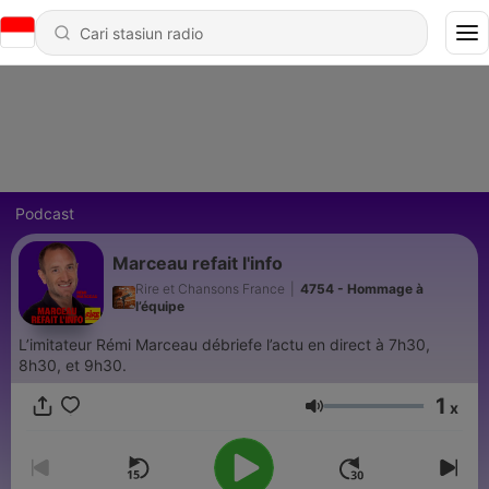
Podcast
Marceau refait l'info
Rire et Chansons France
|
4754 - Hommage à
l’équipe
L’imitateur Rémi Marceau débriefe l’actu en direct à 7h30,
8h30, et 9h30.
1
x
Volume