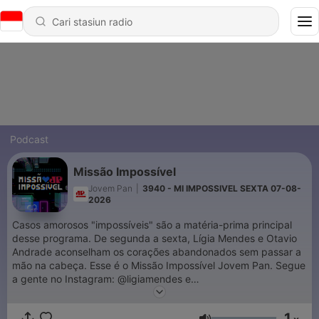
Podcast
Missão Impossível
Jovem Pan
|
3940 - MI IMPOSSIVEL SEXTA 07-08-
2026
Casos amorosos "impossíveis" são a matéria-prima principal
desse programa. De segunda a sexta, Lígia Mendes e Otavio
Andrade aconselham os corações abandonados sem passar a
mão na cabeça. Esse é o Missão Impossível Jovem Pan. Segue
a gente no Instagram: @ligiamendes e
@missaoimpossiveljovempan
1