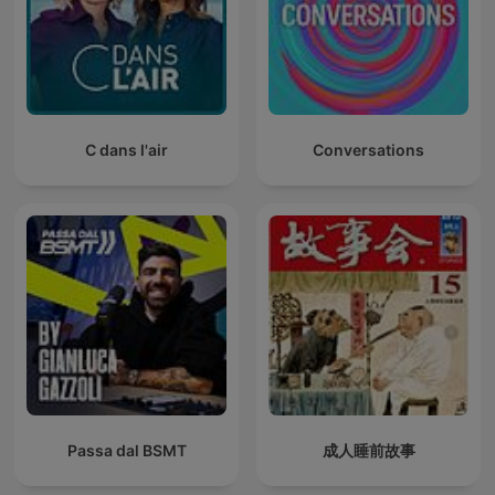
C dans l'air
Conversations
Passa dal BSMT
成人睡前故事