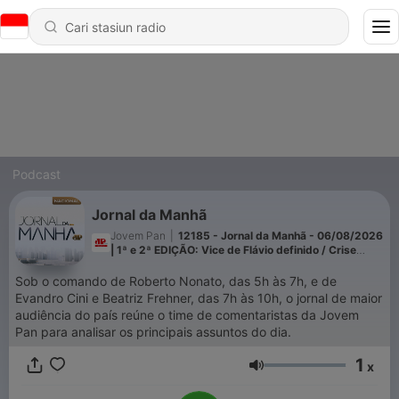
Podcast
Jornal da Manhã
Jovem Pan
|
12185 - Jornal da Manhã - 06/08/2026
| 1ª e 2ª EDIÇÃO: Vice de Flávio definido / Crise
entre Argentina e Brasil / Eleições 2026 / Queda da
taxa Selic
Sob o comando de Roberto Nonato, das 5h às 7h, e de
Evandro Cini e Beatriz Frehner, das 7h às 10h, o jornal de maior
audiência do país reúne o time de comentaristas da Jovem
Pan para analisar os principais assuntos do dia.
1
x
Volume