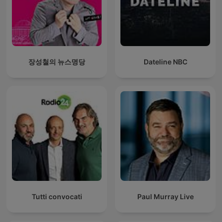
장성철의 뉴스명당
Dateline NBC
Tutti convocati
Paul Murray Live