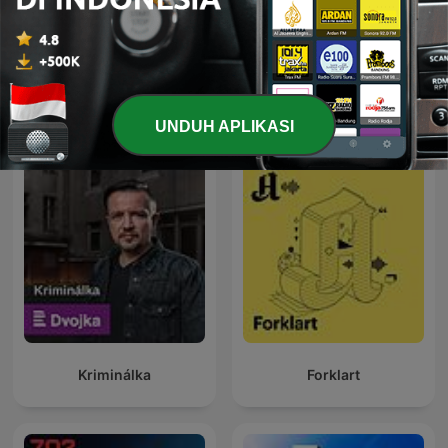
24 Oras Podcast
Global News Podcast
UNDUH APLIKASI
Kriminálka
Forklart