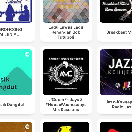
Lagu Lawas Lagu
ERONCONG
Kenangan Bob
Breakbeat M
MILENIAL
Tutupoli
#GqomFridays &
Jazz-Концер
sik Dangdut
#HouseWednesdays
Radio Jaz
Mix Sessions