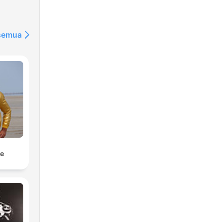
 semua
e