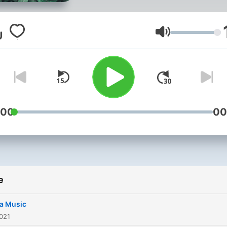
Volume
:00
00
e
a Music
021