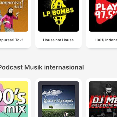
pursari Tok!
House not House
100% Indon
Podcast Musik internasional