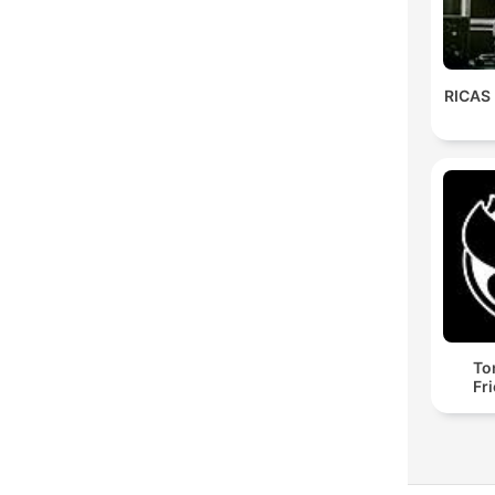
RICAS
To
Fr