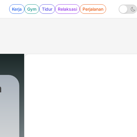
Kerja
Gym
Tidur
Relaksasi
Perjalanan
a