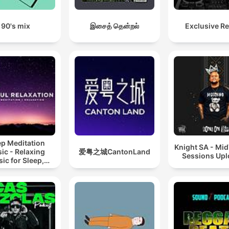
90's mix
இசைத் தென்றல்
Exclusive R
ep Meditation
Knight SA - Mi
ic - Relaxing
爱粤之城CantonLand
Sessions Up
ic for Sleep,
editation &
Relaxation