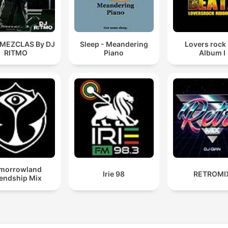
 MEZCLAS By DJ
Sleep - Meandering
Lovers rock
RITMO
Piano
Album I
morrowland
Irie 98
RETROMI
iendship Mix