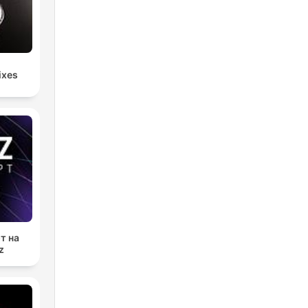
ixes
т на
z