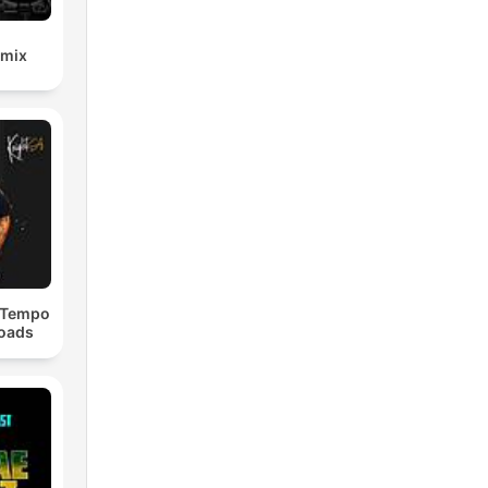
emix
dTempo
loads