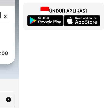
UNDUH APLIKASI
1
x
:00