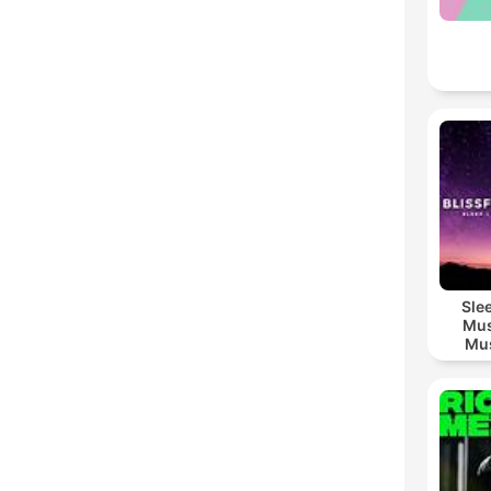
Sle
Mus
Mus
M