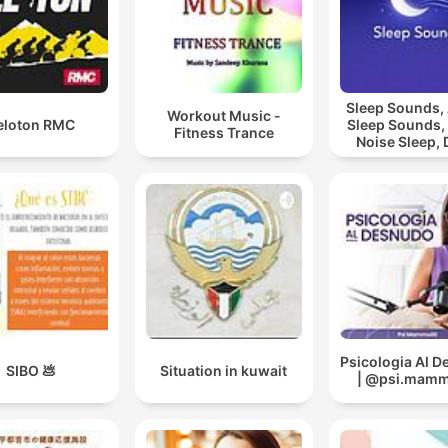
Sleep Sounds
Workout Music -
eloton RMC
Sleep Sounds,
Fitness Trance
Noise Sleep,
Sleep Soun
Relaxing Sl
Sounds
Psicologia Al 
SIBO 💩
Situation in kuwait
| @psi.mammo