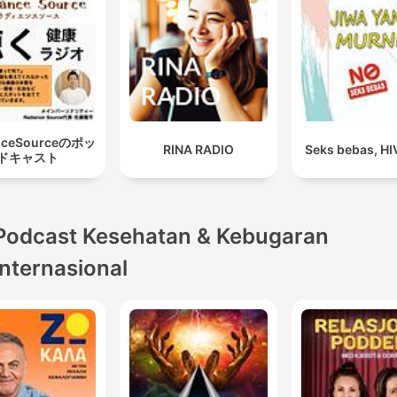
nceSourceのポッ
RINA RADIO
Seks bebas, HI
ドキャスト
Podcast Kesehatan & Kebugaran
internasional