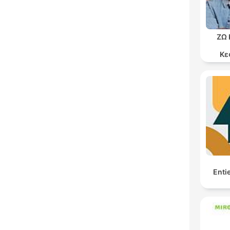
ΖΩ 
Κε
Enti