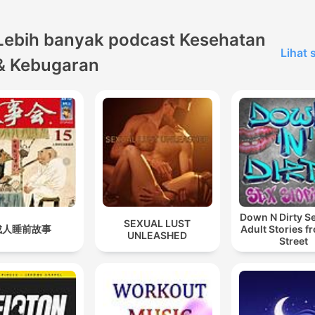
Lebih banyak podcast Kesehatan
Lihat
& Kebugaran
Down N Dirty S
SEXUAL LUST
成人睡前故事
Adult Stories f
UNLEASHED
Street