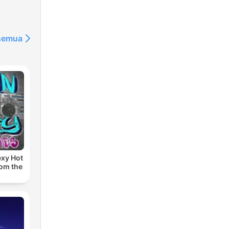
 semua
exy Hot
rom the