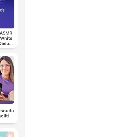
, ASMR
 White
 Deep
ds,
eep
Desnudo
liti