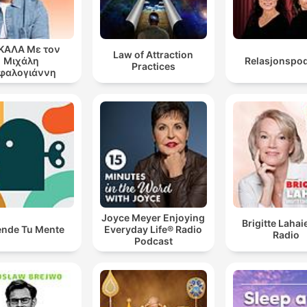
ΚΑΛΑ Με τον
Law of Attraction
Μιχάλη
Relasjonspo
Practices
φαλογιάννη
Joyce Meyer Enjoying
Brigitte Lahai
ende Tu Mente
Everyday Life® Radio
Radio
Podcast