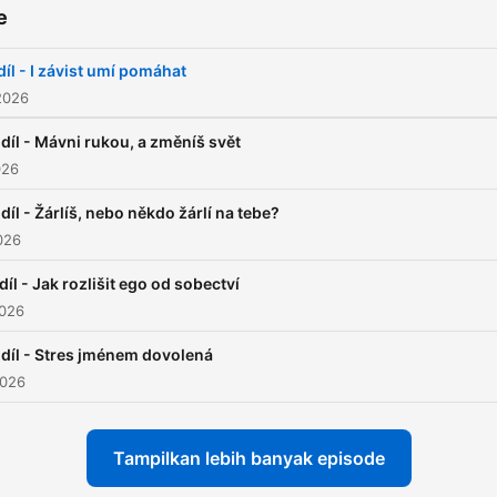
e
 díl - I závist umí pomáhat
2026
 díl - Mávni rukou, a změníš svět
026
 díl - Žárlíš, nebo někdo žárlí na tebe?
026
 díl - Jak rozlišit ego od sobectví
2026
 díl - Stres jménem dovolená
2026
Tampilkan lebih banyak episode