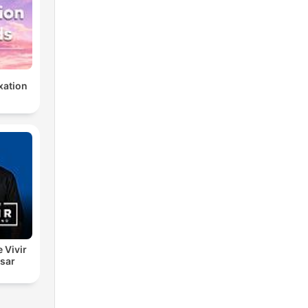
xation
e Vivir
esar