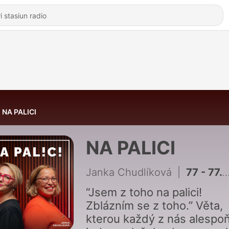
NA PALICI
NA PALICI
Janka Chudlíková
|
77 - 77. díl - I závist umí pomáhat
“Jsem z toho na palici!
Zblázním se z toho.” Věta,
kterou každý z nás alespo