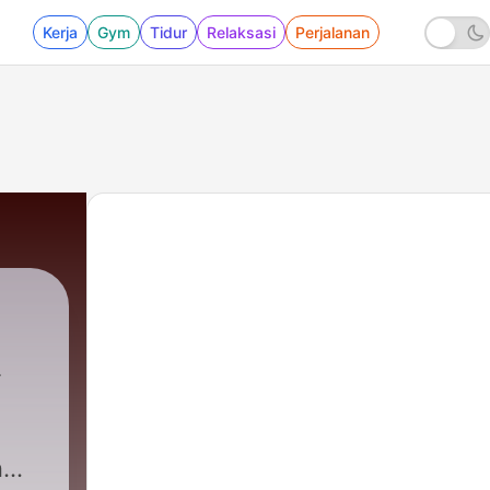
Kerja
Gym
Tidur
Relaksasi
Perjalanan
ň