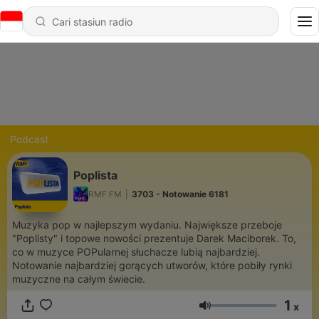
Podcast
Poplista
RMF FM
|
3703 - Notowanie 6181
Muzyka pop w najlepszym wydaniu. Największe przeboje
"Poplisty" i topowe nowości prezentuje Darek Maciborek. To,
co w muzyce POPularnej słuchacze lubią najbardziej.
Notowanie najbardziej gorących utworów, które pobiły rynki
muzyczne na całym świecie.
1
x
Volume