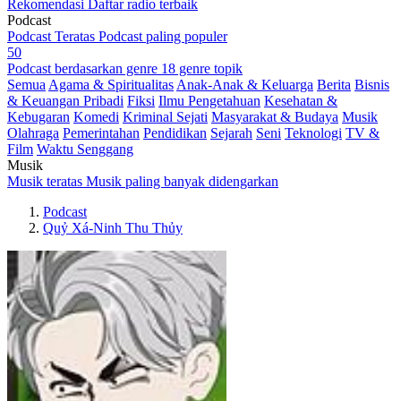
Rekomendasi
Daftar radio terbaik
Podcast
Podcast Teratas
Podcast paling populer
50
Podcast berdasarkan genre
18 genre topik
Semua
Agama & Spiritualitas
Anak-Anak & Keluarga
Berita
Bisnis
& Keuangan Pribadi
Fiksi
Ilmu Pengetahuan
Kesehatan &
Kebugaran
Komedi
Kriminal Sejati
Masyarakat & Budaya
Musik
Olahraga
Pemerintahan
Pendidikan
Sejarah
Seni
Teknologi
TV &
Film
Waktu Senggang
Musik
Musik teratas
Musik paling banyak didengarkan
Podcast
Quỷ Xá-Ninh Thu Thủy