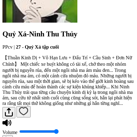
Quỷ Xá-Ninh Thu Thủy
PPcv
|
27 - Quỷ Xá tập cuối
【Thuần Kinh Dị + Vô Hạn Lưu + Đấu Trí + Cầu Sinh + Đơn Nữ
Chính】 Một chiếc xe buýt không có tài xế, chở theo một nhóm
người bị nguyền rủa, đến một ngôi nhà ma ám màu đen... Trong
ngôi nhà ma ám, có một cánh cửa nhuộm đỏ máu. Những người bị
nguyền rủa, sau một thời gian, sẽ bị kéo vào thế giới kinh hoàng sau
cánh cửa máu để hoàn thành các sự kiện khủng khiếp... Khi Ninh
Thu Thủy trải qua từng câu chuyện kinh dị kỳ lạ trong ngôi nhà ma
ám, sau cửu tử nhất sinh cuối cùng cũng sống sót, hắn lại phát hiện
ra rằng tất mọi thứ không giống như những gì hắn từng nghĩ...
Volume