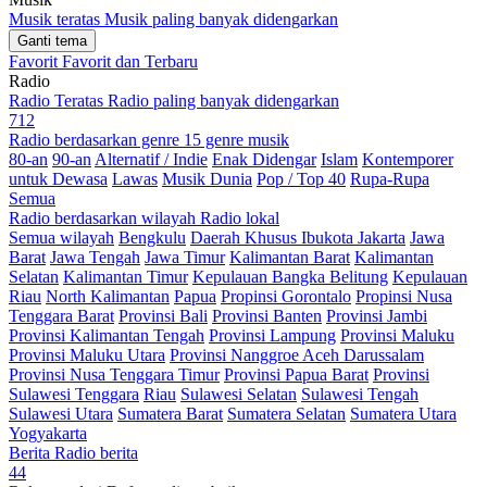
Musik teratas
Musik paling banyak didengarkan
Ganti tema
Favorit
Favorit dan Terbaru
Radio
Radio Teratas
Radio paling banyak didengarkan
712
Radio berdasarkan genre
15 genre musik
80-an
90-an
Alternatif / Indie
Enak Didengar
Islam
Kontemporer
untuk Dewasa
Lawas
Musik Dunia
Pop / Top 40
Rupa-Rupa
Semua
Radio berdasarkan wilayah
Radio lokal
Semua wilayah
Bengkulu
Daerah Khusus Ibukota Jakarta
Jawa
Barat
Jawa Tengah
Jawa Timur
Kalimantan Barat
Kalimantan
Selatan
Kalimantan Timur
Kepulauan Bangka Belitung
Kepulauan
Riau
North Kalimantan
Papua
Propinsi Gorontalo
Propinsi Nusa
Tenggara Barat
Provinsi Bali
Provinsi Banten
Provinsi Jambi
Provinsi Kalimantan Tengah
Provinsi Lampung
Provinsi Maluku
Provinsi Maluku Utara
Provinsi Nanggroe Aceh Darussalam
Provinsi Nusa Tenggara Timur
Provinsi Papua Barat
Provinsi
Sulawesi Tenggara
Riau
Sulawesi Selatan
Sulawesi Tengah
Sulawesi Utara
Sumatera Barat
Sumatera Selatan
Sumatera Utara
Yogyakarta
Berita
Radio berita
44