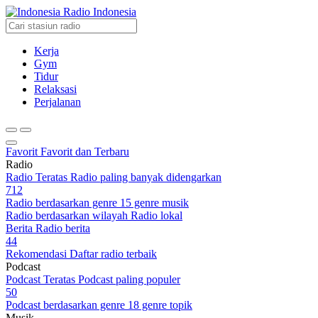
Radio Indonesia
Kerja
Gym
Tidur
Relaksasi
Perjalanan
Favorit
Favorit dan Terbaru
Radio
Radio Teratas
Radio paling banyak didengarkan
712
Radio berdasarkan genre
15 genre musik
Radio berdasarkan wilayah
Radio lokal
Berita
Radio berita
44
Rekomendasi
Daftar radio terbaik
Podcast
Podcast Teratas
Podcast paling populer
50
Podcast berdasarkan genre
18 genre topik
Musik