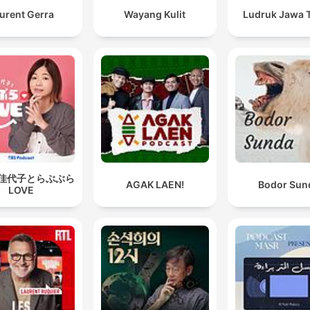
urent Gerra
Wayang Kulit
Ludruk Jawa 
佳代子とらぶぶら
AGAK LAEN!
Bodor Sun
LOVE