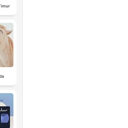
Timur
da