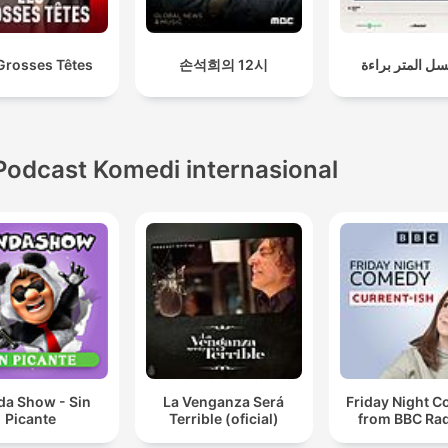
Grosses Têtes
손석희의 12시
ل المتر براءة
Podcast Komedi internasional
da Show - Sin
La Venganza Será
Friday Night 
Picante
Terrible (oficial)
from BBC Rad