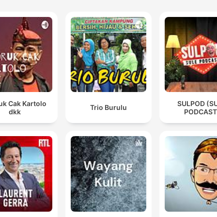
Não sejam forretas, depilação caseira, não é para
meninos, vão um profissional.
00:11:26 · A lição final e o conselho do ouvinte após a sua
experiência traumática.
uk Cak Kartolo
SULPOD (S
Trio Burulu
dkk
PODCAST