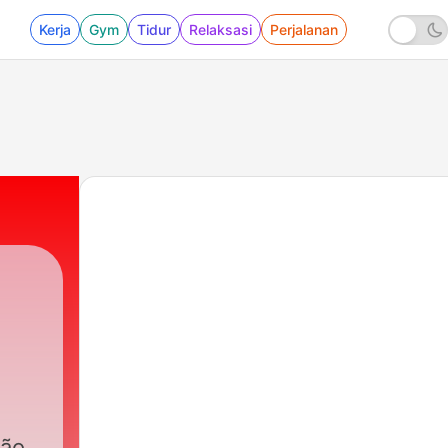
Kerja
Gym
Tidur
Relaksasi
Perjalanan
|
2434 - Depilação é um choque!
ão