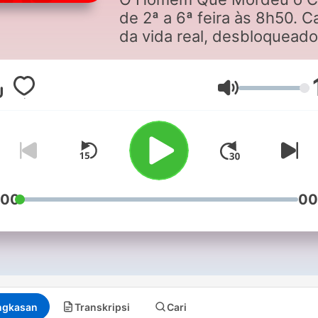
de 2ª a 6ª feira às 8h50. 
da vida real, desbloquead
de conversa, seios de
diferentes níveis de
enormidade e observaçõe
Volume
aleatórias sobre tudo e so
nada. Há uma magia no Cã
maior invenção desde a ro
Só.
:00
00
Um podcast Rádio Comerci
ngkasan
Transkripsi
Cari