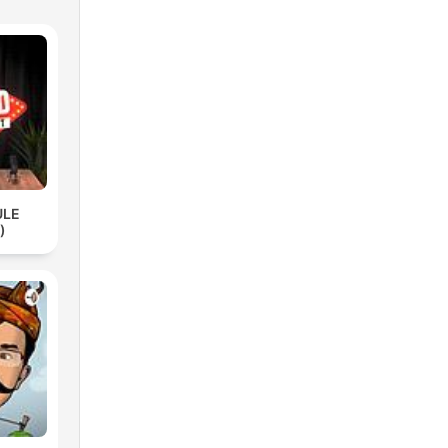
ULE
)