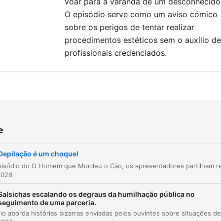
voar para a varanda de um desconhecido
O episódio serve como um aviso cómico
sobre os perigos de tentar realizar
procedimentos estéticos sem o auxílio de
profissionais credenciados.
O desastre da cera de micro-ondas
00:00:51
A nuvem de pelos no hotel
00:08:03
e
O desfecho do casamento e o uso de
00:11:26
Depilação é um choque!
maquilhagem
Klik pada bab untuk langsung menuju ke momen tersebut
2026
tan
Salsichas escalando os degraus da humilhação pública no
seguimento de uma parceria.
Quem rapa a perna, rapa o peito