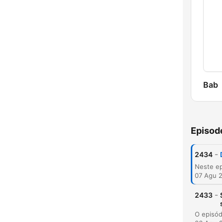
Bab
Episod
-
2434
07 Agu 
Soro
-
2433