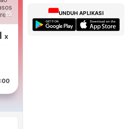
Casos
UNDUH APLIKASI
ores
1
x
s
bre
o. A
da.
:00
al.