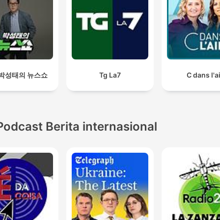
 박성태의 뉴스쇼
Tg La7
C dans l'a
Podcast Berita internasional