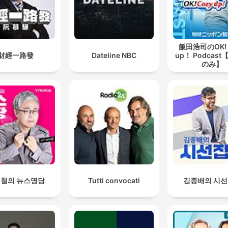
飯田浩司のOK! 
財經一路發
Dateline NBC
up！ Podcas
のみ】
철의 뉴스명당
Tutti convocati
김종배의 시