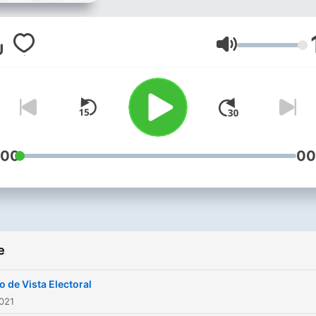
entretenimiento y más, co
una variedad de programa
para todas las edades y
Volume
gustos. Lider en transmisi
del mundial con derechos
exclusivos de Radio en El
Salvador. Con transmisión en
104.1 FM y 770 AM, por la
:00
00
www.radioyskl.com
e
o de Vista Electoral
021