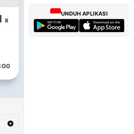
n
s
UNDUH APLIKASI
1
x
ones
 web
:00