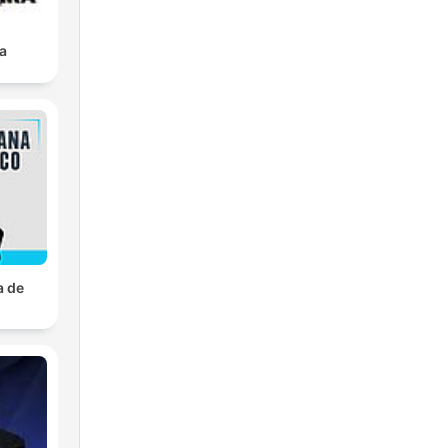
a
a de