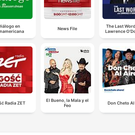
Diálogo en
The Last Word
News File
namericana
Lawrence O’Do
El Bueno, la Mala y el
ść Radia ZET
Don Cheto Al
Feo