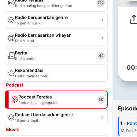
712
Radio paling banyak didengarkan
Radio berdasarkan genre
15 genre musik
Radio berdasarkan wilayah
Radio lokal
Berita
44
Radio berita
00
Rekomendasi
Daftar radio terbaik
Podcast
Podcast Teratas
50
Podcast paling populer
Episod
Podcast berdasarkan genre
18 genre topik
-
1
Punt
Musik
18 Feb 2