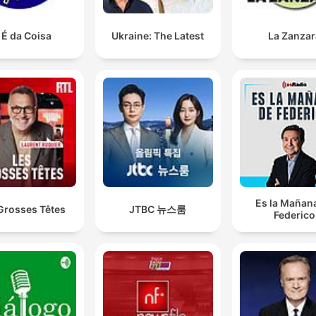
 É da Coisa
Ukraine: The Latest
La Zanzar
Es la Mañan
Grosses Têtes
JTBC 뉴스룸
Federico