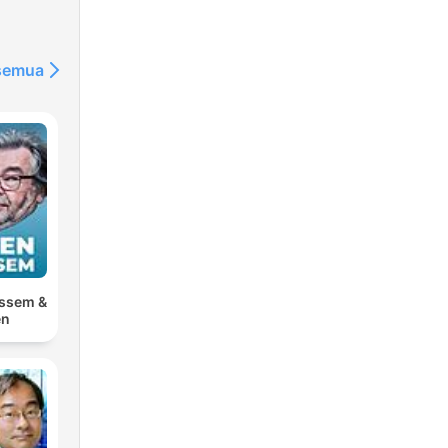
 semua
ossem &
en