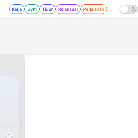
Kerja
Gym
Tidur
Relaksasi
Perjalanan