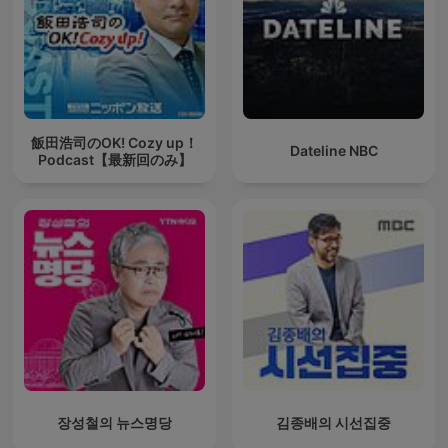
飯田浩司のOK! Cozy up！
Dateline NBC
Podcast【最新回のみ】
장성철의 뉴스명당
김종배의 시선집중