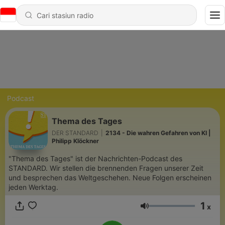
Podcast
Thema des Tages
DER STANDARD
|
2134 - Die wahren Gefahren von KI |
Philipp Klöckner
"Thema des Tages" ist der Nachrichten-Podcast des
STANDARD. Wir stellen die brennenden Fragen unserer Zeit
und besprechen das Weltgeschehen. Neue Folgen erscheinen
jeden Werktag.
1
x
Volume