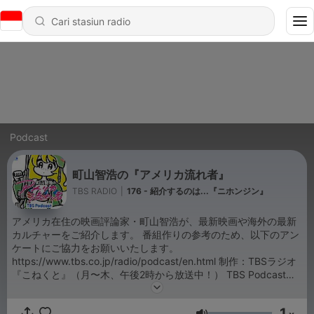
Podcast
町山智浩の『アメリカ流れ者』
TBS RADIO
|
176 - 紹介するのは...『ニホンジン』
アメリカ在住の映画評論家・町山智浩が、最新映画や海外の最新
カルチャーをご紹介します。 番組作りの参考のため、以下のアン
ケートにご協力をお願いいたします。
https://www.tbs.co.jp/radio/podcast/en.html 制作：TBSラジオ
『こねくと』（月〜木、午後2時から放送中！） TBS Podcast：
https://www.tbsradio.jp/podcast/
1