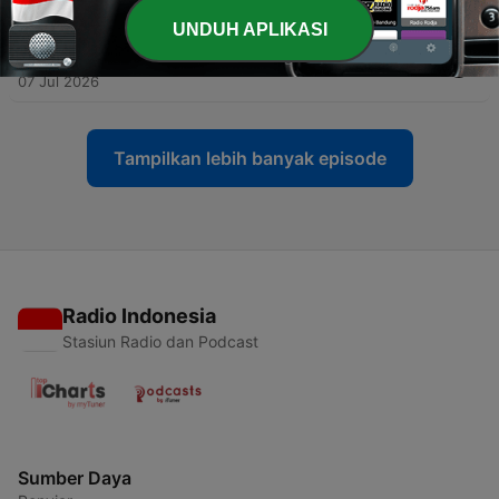
14 Jul 2026
UNDUH APLIKASI
-
172
紹介するのは...『オブセッション 災愛』
07 Jul 2026
Tampilkan lebih banyak episode
Radio Indonesia
Stasiun Radio dan Podcast
Sumber Daya