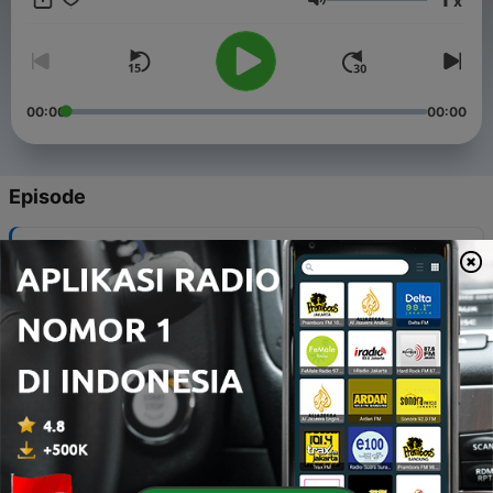
x
Volume
00:00
00:00
Episode
-
176
紹介するのは...『ニホンジン』
04 Agu 2026
-
175
紹介するのは...『白パンと独裁者』
28 Jul 2026
-
174
紹介するのは...『叛逆のサウンドトラック』
21 Jul 2026
-
173
紹介するのは...『ハワの手習い』と『撃たれた自由の
声を撮れ』