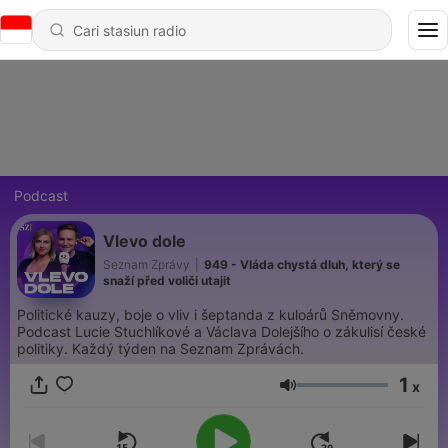
Podcast
Vlevo dole
Seznam Zprávy
|
949 - Vláda chystá dluh, který se
snaží před voliči utajit
Politické kauzy, boje o vliv i šeptanda z kuloárů Sněmovny.
Podcast Lucie Stuchlíkové a Václava Dolejšího o zákulisí české
politiky. Každý týden na Seznam Zprávách.
1
x
Volume