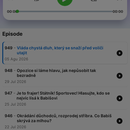
00:00
00:00
Episode
-
949
Vláda chystá dluh, který se snaží před voliči
utajit
05 Agu 2026
-
948
Opozice si láme hlavu, jak nepůsobit tak
bezradně
29 Jul 2026
-
947
Je to frajer! Státník! Sportovec! Hlasujte, kdo se
nejvíc lísá k Babišovi
25 Jul 2026
-
946
Okrádání důchodců, rozprodej stříbra. Co Babiš
skrývá za mlhou?
22 Jul 2026