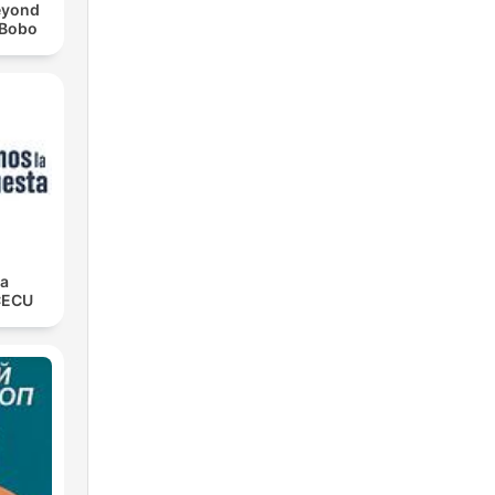
eyond
 Bobo
la
CECU