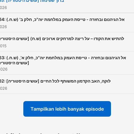
465: ברוך שפינוזה [עושים היסטוריה]
2026
464: אל הגיהנום ובחזרה - טייסת העמק במלחמת יוה"כ, חלק ב' (ש.ח.)
2026
[עושים היסטוריה] (ש.ח) להתיש את הקודו – על ריצה למרחקים ארוכים
2015
אל הגיהנום ובחזרה - טייסת העמק במלחמת .)
עושים היסטוריה]
2026
462: לוקה, האב הקדמון המשותף לכל החיים [עושים היסטוריה]
2026
Tampilkan lebih banyak episode