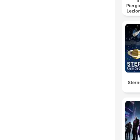
I
Piergi
Lezion
Stern