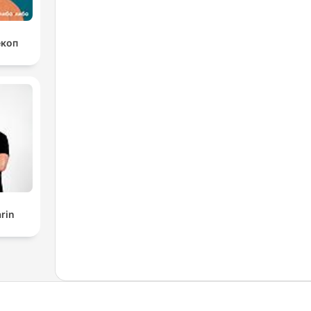
екоп
rin