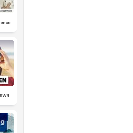
cience
| SWR