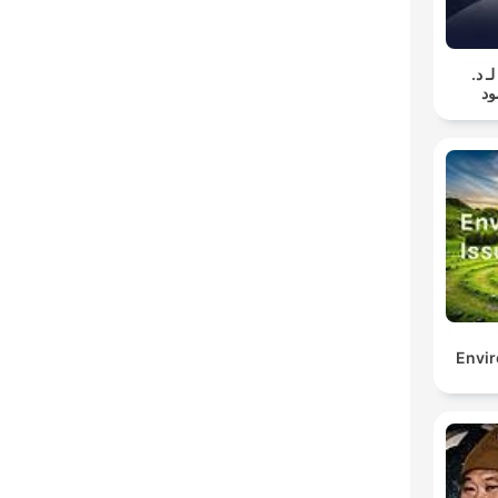
لـ د
د
Envi