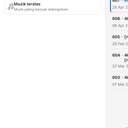
-
607
Musik teratas
26 Apr 
Musik paling banyak didengarkan
-
606
08 Apr 
-
605
28 Feb 
-
604
463: יוה"כ, חלק א', (ש.ח
[
22 Mar 
-
603
07 Mar 