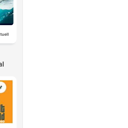
tuell
al