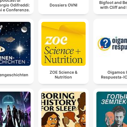
l podcast di
Bigfoot and B
orgio Odifreddi:
Dossiers OVNI
with Cliff and
i e Conferenze.
ZOE Science &
Oigamos 
engeschichten
Nutrition
Respuesta-I