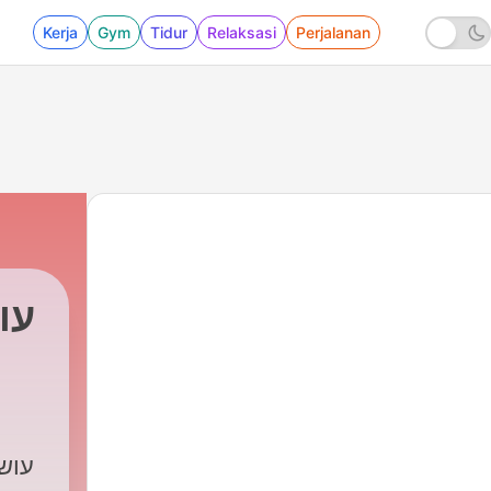
Kerja
Gym
Tidur
Relaksasi
Perjalanan
עו
an
607 - 465: ברוך שפינוזה [עושים היסטוריה]
|
רשת עושים היסטוריה
עוש