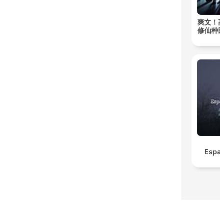
爽文！
修仙种
Espa