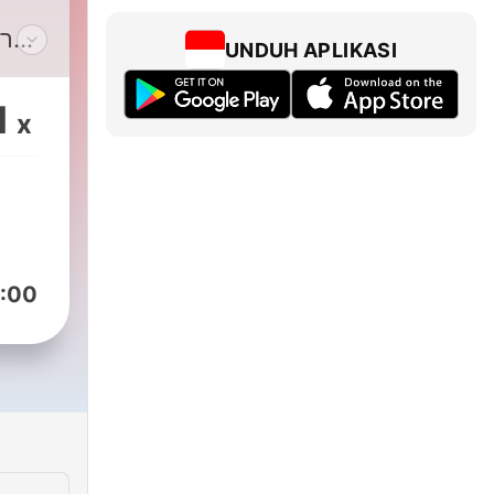
רן
UNDUH APLIKASI
ה
1
x
לעו
:00