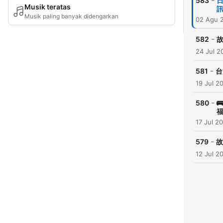
-
583
日
Musik teratas
訊
Musik paling banyak didengarkan
02 Agu 
-
582
故
24 Jul 2
-
581
台
19 Jul 2
-
580

福
17 Jul 2
-
579
故
12 Jul 2