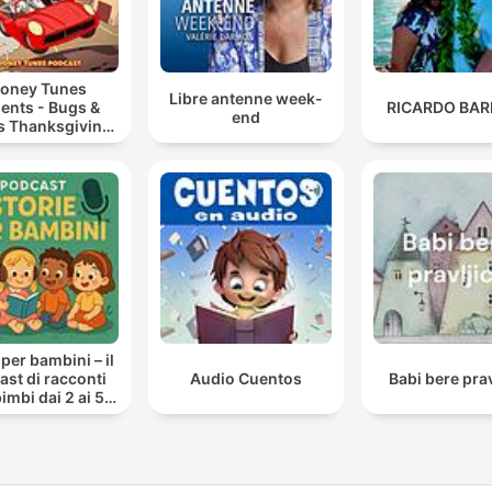
oney Tunes
Libre antenne week-
ents - Bugs &
RICARDO BAR
end
’s Thanksgiving
Road Trip
 per bambini – il
st di racconti
Audio Cuentos
Babi bere prav
imbi dai 2 ai 5
anni