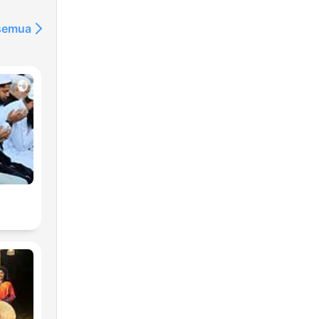
少節
 semua
lar
m -