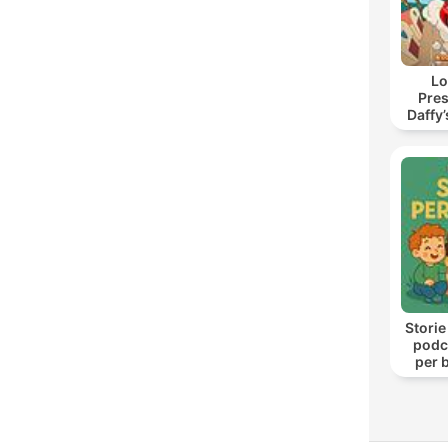
Lo
Pres
Daffy
Storie
podca
per b