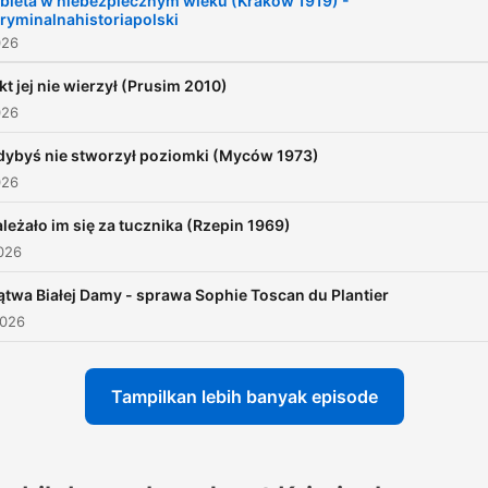
bieta w niebezpiecznym wieku (Kraków 1919) -
ryminalnahistoriapolski
archiwum bonusowych
026
odcinków:
https://anchor.fm/zbrodnie
kt jej nie wierzył (Prusim 2010)
026
prowincjonalne/subscribe
dybyś nie stworzył poziomki (Myców 1973)
026
leżało im się za tucznika (Rzepin 1969)
026
ątwa Białej Damy - sprawa Sophie Toscan du Plantier
2026
Tampilkan lebih banyak episode