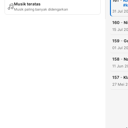
-
161
Ko
Musik teratas
#k
Musik paling banyak didengarkan
31 Jul 2
-
160
Ni
15 Jul 2
-
159
G
01 Jul 2
-
158
Na
11 Jun 2
-
157
Kl
27 Mei 