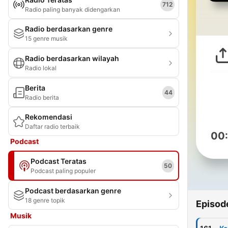
712
Radio paling banyak didengarkan
Radio berdasarkan genre
15 genre musik
Radio berdasarkan wilayah
Radio lokal
Berita
44
Radio berita
Rekomendasi
Daftar radio terbaik
00
Podcast
Podcast Teratas
50
Podcast paling populer
Podcast berdasarkan genre
18 genre topik
Episod
Musik