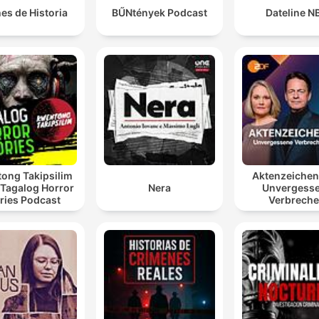
es de Historia
BŰNtények Podcast
Dateline N
ong Takipsilim
Aktenzeiche
 Tagalog Horror
Nera
Unvergess
ries Podcast
Verbrech