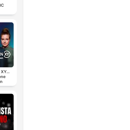
BC
n XY…
ene
en