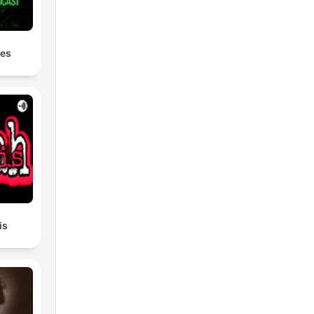
les
is