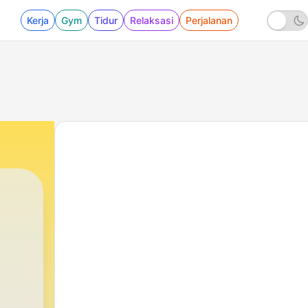
Kerja
Gym
Tidur
Relaksasi
Perjalanan
61 - Kobieta w niebezpiecznym wieku (Kraków 