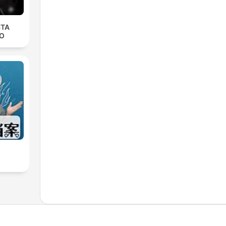
STA
O