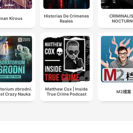
Historias De Crímenes
CRIMINALI
inan Kirous
Reales
NOCTURN
torium zbrodni.
Matthew Cox | Inside
M2檔案
st Crazy Nauka
True Crime Podcast