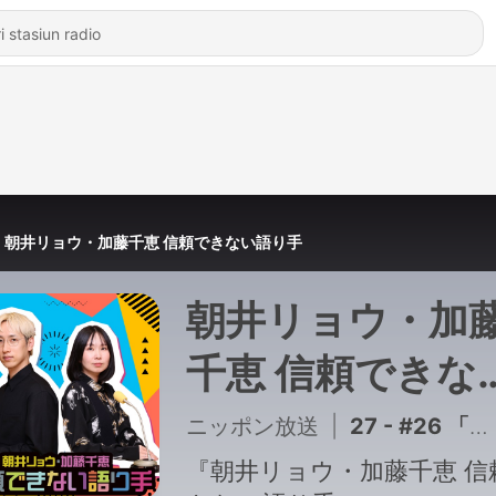
朝井リョウ・加藤千恵 信頼できない語り手
朝井リョウ・加
千恵 信頼できな
語り手
ニッポン放送
|
27 - #26 「そんな勝ち方して嬉しいんか」
『朝井リョウ・加藤千恵 信