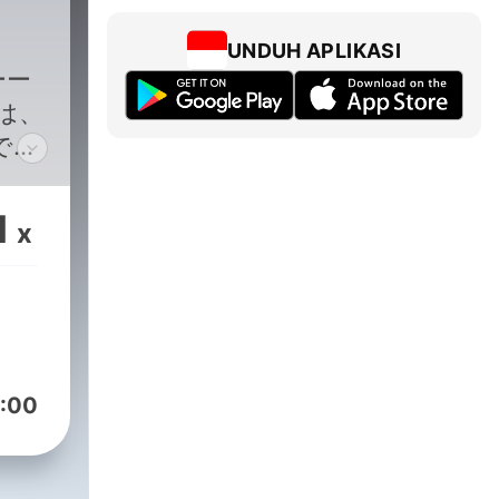
UNDUH APLIKASI
ーー
は、
で小
は
まで
1
頼で
x
オー
』を
人か
評を
ら4
:00
で特
月に
ニッ