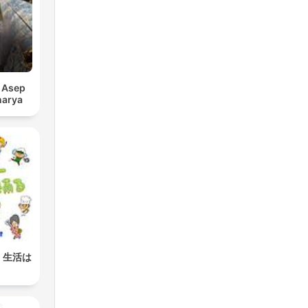
 Asep
narya
 生活は