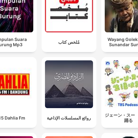
pulan Suara
Wayang Golek
مُلخص كتاب
urung Mp3
Sunandar Su
ジェーン・スー
15 Dahlia Fm
روائع المسلسلات الإذاعية
踊る