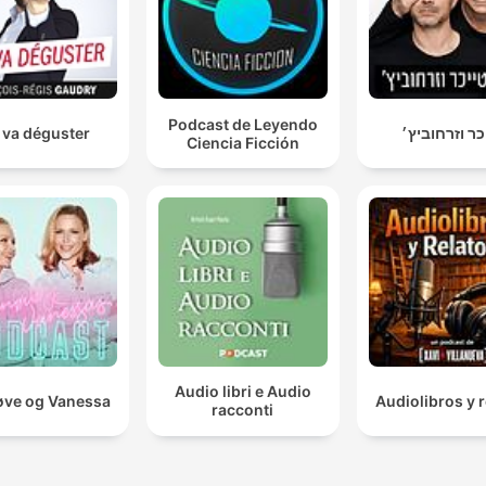
Podcast de Leyendo
 va déguster
כר וזרחוביץ׳
Ciencia Ficción
Audio libri e Audio
ve og Vanessa
Audiolibros y r
racconti