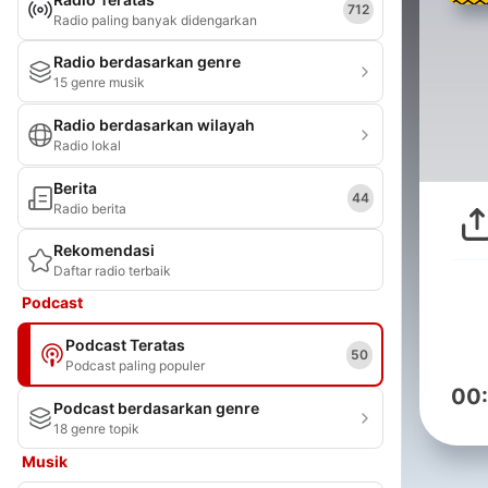
712
Radio paling banyak didengarkan
Radio berdasarkan genre
15 genre musik
Radio berdasarkan wilayah
Radio lokal
Berita
44
Radio berita
Rekomendasi
Daftar radio terbaik
Podcast
Podcast Teratas
50
Podcast paling populer
00
Podcast berdasarkan genre
18 genre topik
Musik