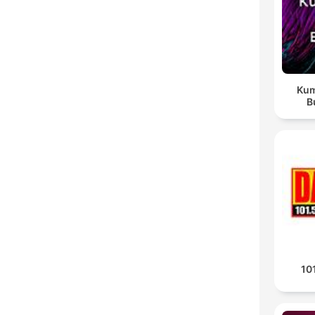
Kum
B
10