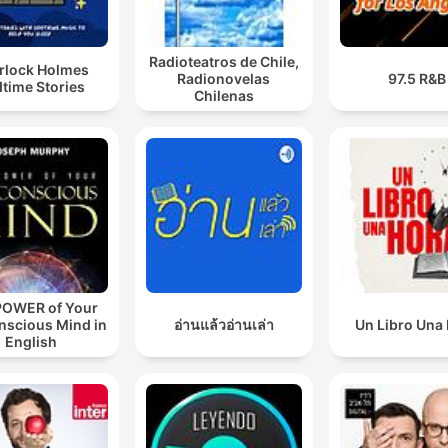
Radioteatros de Chile,
rlock Holmes
Radionovelas
97.5 R&B
time Stories
Chilenas
POWER of Your
nscious Mind in
อ่านแล้วอ่านเล่า
Un Libro Una
English