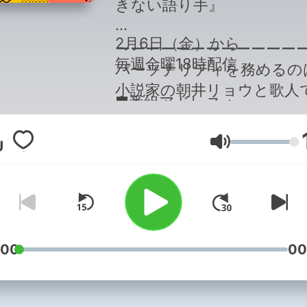
きない語り手』
2月6日（金）から
ーーーーーーーーーーーー
毎週金曜18時配信
パーソナリティを務めるの
小説家の朝井リョウと歌人
■番組アドレス：
説家の加藤千恵の2人。2人
ak@allnightnippon.com
2015年4月から2016年3月
■番組ハッシュタグ：#信
Volume
『朝井リョウ・加藤千恵の
きない語り手
ルナイトニッポン0(ZERO)
担当、言葉を生業とする2
ら繰り出されるトークが好
博した。その後、2022年か
:00
00
年連続で1年に1回のペース
別番組として復活。昨年11
過去4回の『オールナイト