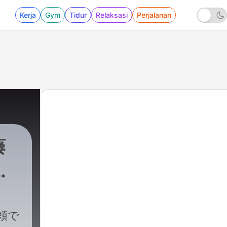
Kerja
Gym
Tidur
Relaksasi
Perjalanan
藤
い
頼で