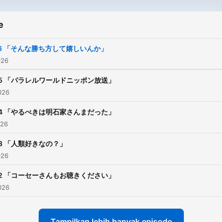
ポン0(ZERO)』特番がポッ
ャストで配信されると、各
e
ッドキャストのチャートの
26 「そんな勝ち方して嬉しいんか」
にランクインするなど、改
026
2人のトークへの高い注目
示した。その反響を受け、
25 「パラレルワールドニッポン放送」
026
ポン放送側が2人によるポ
キャスト新番組をオファー
24 「やるべきは明石家さんまだった」
2026年2月6日（金）から
026
ドキャスト番組がスタート
23 「人類好きなの？」
026
22 「コーセーさんもお聴きください」
026
Tampilkan lebih banyak episode