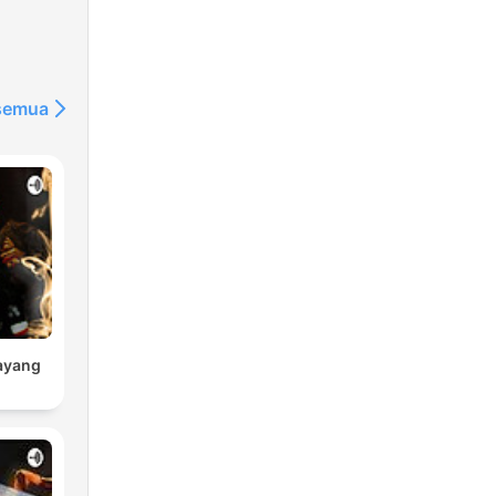
 semua
ayang