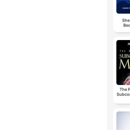
She
Bed
The 
Subco