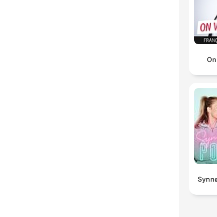
On
Synnø