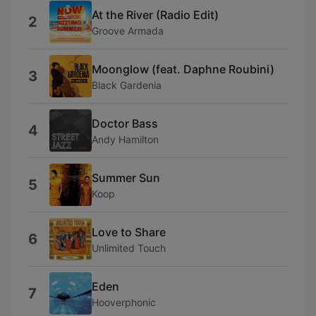
At the River (Radio Edit)
2
Groove Armada
Moonglow (feat. Daphne Roubini)
3
Black Gardenia
Doctor Bass
4
Andy Hamilton
Summer Sun
5
Koop
Love to Share
6
Unlimited Touch
Eden
7
Hooverphonic