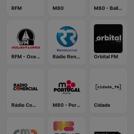
RFM
M80
M80 - Ballads
RFM - Oceano Pacífico Online
Rádio Renascença
Orbital FM
Rádio Comercial
M80 - Portugal
Cidade