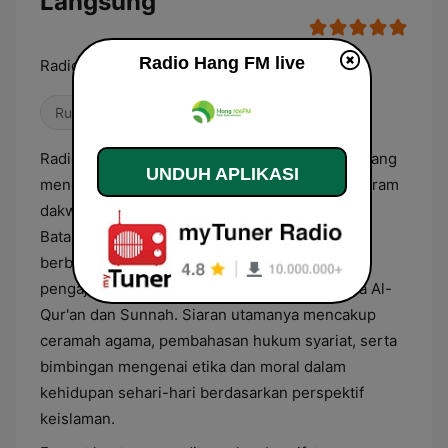
Langsung
Radio Hang FM live
Radio Dakwah Islam
Rupa-Rupa
Radio Hang FM merupakan stasiun penyiaran yang
UNDUH APLIKASI
mendedikasikan seluruh kontennya untuk program
dakwah dan edukasi agama Islam. Berbasis di
Batam, Kepulauan Riau, radio ini menyajikan
berbagai materi religius yang berfokus pada
pengajaran nilai-nilai Islam yang merujuk pada Al-
Qur'an dan Sunnah. Siaran utamanya mencakup
ceramah agama, pembahasan hukum syariat, serta
bimbingan mengenai etika dan moral dalam
kehidupan sehari-hari berdasarkan perspektif
keislaman.