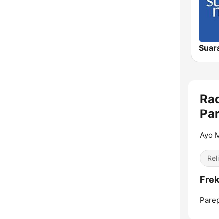
Suar
Ra
Pa
Ayo 
Reli
Frek
Parep