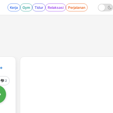
Kerja
Gym
Tidur
Relaksasi
Perjalanan
re
2