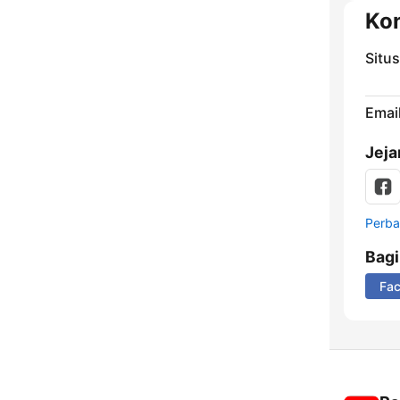
Ko
Situ
Email
Jeja
Perbar
Bag
Fa