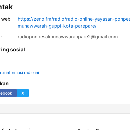
ntak
s web
https://zeno.fm/radio/radio-online-yayasan-ponpes
munawwarah-guppi-kota-parepare/
:
radioponpesalmunawwarahpare2@gmail.com
ring sosial
ui informasi radio ini
ikan
cebook
X