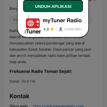
UNDUH APLIKASI
Banyak Manfaat Dengar Radio
Pop / Top 40
Rupa-Rupa
Enak Didengar
Radio Teman Sejati memiliki genre lagu-lagu
daerah minangkabau dan jawa. Hal ini untuk
menyesuaikan selera pendengar yang ada di
kabupaten Solok Selatan. Daya pancar yang jauh
dan jernih menjadikan radio kami pilihan terbaik
bagi anda.
Frekuensi Radio Teman Sejati:
Solok:
90.8 FM
Kontak
Situs web
http://radiotemansejati.com