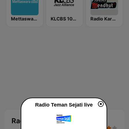
Mettaswara Indonesia Gold
KLCBS 100.4 FM
Radio Karanganyar Mendhut FM 87.9
Radio Teman Sejati live
Radio Teman Sejati